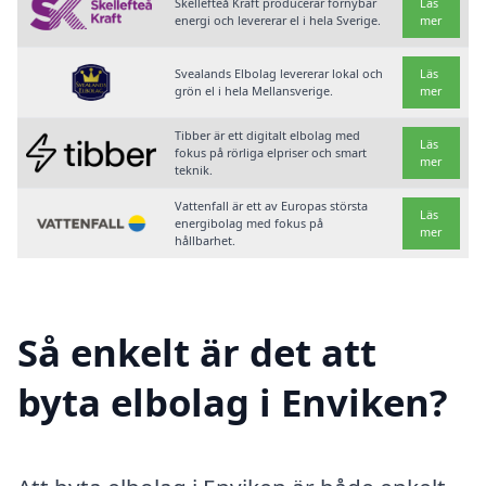
Skellefteå Kraft producerar förnybar
Läs
energi och levererar el i hela Sverige.
mer
Svealands Elbolag levererar lokal och
Läs
grön el i hela Mellansverige.
mer
Tibber är ett digitalt elbolag med
Läs
fokus på rörliga elpriser och smart
mer
teknik.
Vattenfall är ett av Europas största
Läs
energibolag med fokus på
mer
hållbarhet.
Så enkelt är det att
byta elbolag i Enviken?