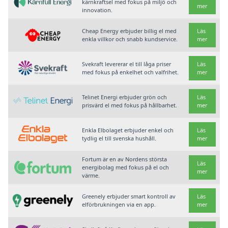
kärnkraftsel med fokus på miljö och
mer
innovation.
Cheap Energy erbjuder billig el med
Läs
enkla villkor och snabb kundservice.
mer
Svekraft levererar el till låga priser
Läs
med fokus på enkelhet och valfrihet.
mer
Telinet Energi erbjuder grön och
Läs
prisvärd el med fokus på hållbarhet.
mer
Enkla Elbolaget erbjuder enkel och
Läs
tydlig el till svenska hushåll.
mer
Fortum är en av Nordens största
Läs
energibolag med fokus på el och
mer
värme.
Greenely erbjuder smart kontroll av
Läs
elförbrukningen via en app.
mer