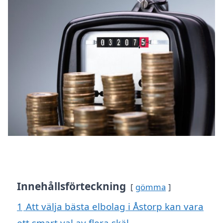
Innehållsförteckning
gömma
1
Att välja bästa elbolag i Åstorp kan vara
ett smart val av flera skäl