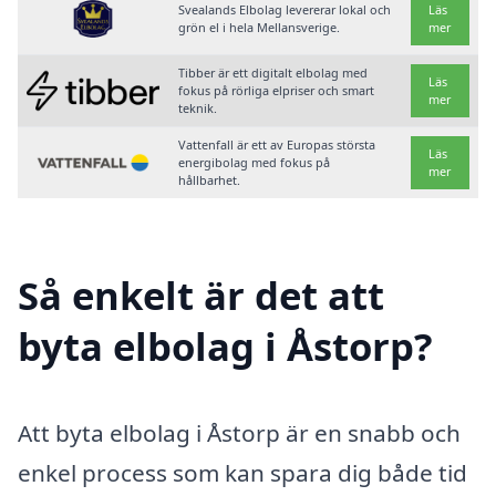
Svealands Elbolag levererar lokal och
Läs
grön el i hela Mellansverige.
mer
Tibber är ett digitalt elbolag med
Läs
fokus på rörliga elpriser och smart
mer
teknik.
Vattenfall är ett av Europas största
Läs
energibolag med fokus på
mer
hållbarhet.
Så enkelt är det att
byta elbolag i Åstorp?
Att byta elbolag i Åstorp är en snabb och
enkel process som kan spara dig både tid