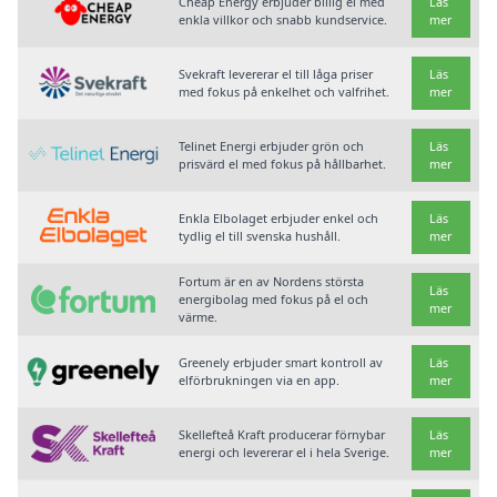
Cheap Energy erbjuder billig el med
Läs
enkla villkor och snabb kundservice.
mer
Svekraft levererar el till låga priser
Läs
med fokus på enkelhet och valfrihet.
mer
Telinet Energi erbjuder grön och
Läs
prisvärd el med fokus på hållbarhet.
mer
Enkla Elbolaget erbjuder enkel och
Läs
tydlig el till svenska hushåll.
mer
Fortum är en av Nordens största
Läs
energibolag med fokus på el och
mer
värme.
Greenely erbjuder smart kontroll av
Läs
elförbrukningen via en app.
mer
Skellefteå Kraft producerar förnybar
Läs
energi och levererar el i hela Sverige.
mer