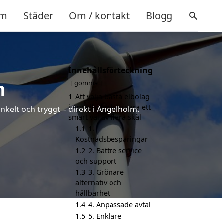
m
Städer
Om / kontakt
Blogg
Innehållsförteckning
m
gömma
1
Att välja bästa elbolag
i Ängelholm kan vara ett
nkelt och tryggt – direkt i Ängelholm.
smart val av flera skäl
1.1
1.
Kostnadsbesparingar
1.2
2. Bättre service
och support
1.3
3. Grönare
alternativ och
hållbarhet
1.4
4. Anpassade avtal
1.5
5. Enklare