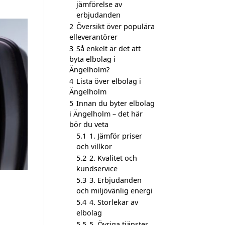
jämförelse av
erbjudanden
2
Översikt över populära
elleverantörer
3
Så enkelt är det att
byta elbolag i
Ängelholm?
4
Lista över elbolag i
Ängelholm
5
Innan du byter elbolag
i Ängelholm – det här
bör du veta
5.1
1. Jämför priser
och villkor
5.2
2. Kvalitet och
kundservice
5.3
3. Erbjudanden
och miljövänlig energi
5.4
4. Storlekar av
elbolag
5.5
5. Övriga tjänster