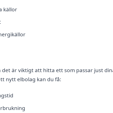
a källor
t
ergikällor
et är viktigt att hitta ett som passar just din
tt nytt elbolag kan du få:
ngstid
förbrukning