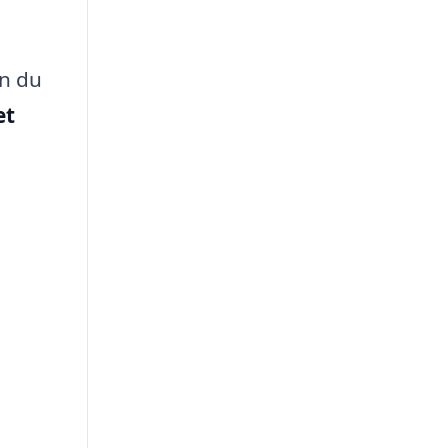
an du
et