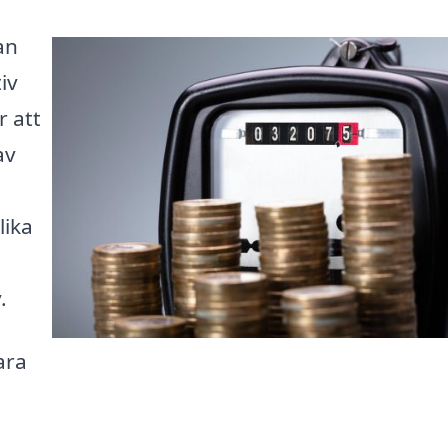
an
iv
r att
av
lika
.
ara