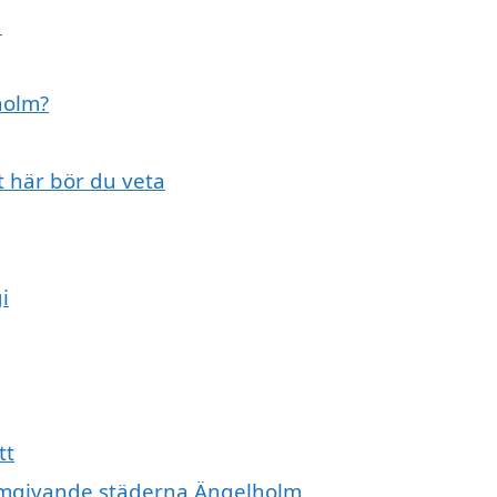
n
holm?
t här bör du veta
i
tt
e omgivande städerna Ängelholm