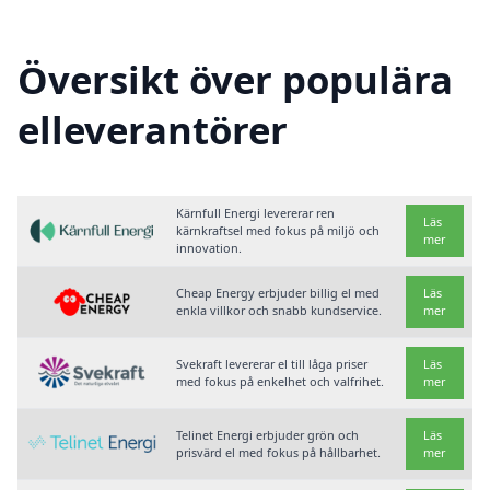
Översikt över populära
elleverantörer
Kärnfull Energi levererar ren
Läs
kärnkraftsel med fokus på miljö och
mer
innovation.
Cheap Energy erbjuder billig el med
Läs
enkla villkor och snabb kundservice.
mer
Svekraft levererar el till låga priser
Läs
med fokus på enkelhet och valfrihet.
mer
Telinet Energi erbjuder grön och
Läs
prisvärd el med fokus på hållbarhet.
mer