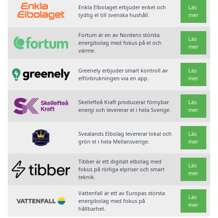
Enkla Elbolaget erbjuder enkel och
Läs
tydlig el till svenska hushåll.
mer
Fortum är en av Nordens största
Läs
energibolag med fokus på el och
mer
värme.
Greenely erbjuder smart kontroll av
Läs
elförbrukningen via en app.
mer
Skellefteå Kraft producerar förnybar
Läs
energi och levererar el i hela Sverige.
mer
Svealands Elbolag levererar lokal och
Läs
grön el i hela Mellansverige.
mer
Tibber är ett digitalt elbolag med
Läs
fokus på rörliga elpriser och smart
mer
teknik.
Vattenfall är ett av Europas största
Läs
energibolag med fokus på
mer
hållbarhet.