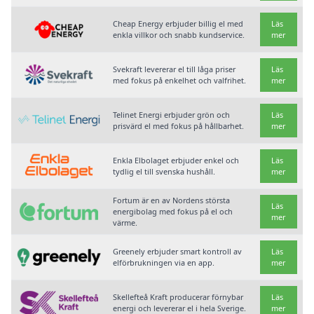
Cheap Energy erbjuder billig el med
Läs
enkla villkor och snabb kundservice.
mer
Svekraft levererar el till låga priser
Läs
med fokus på enkelhet och valfrihet.
mer
Telinet Energi erbjuder grön och
Läs
prisvärd el med fokus på hållbarhet.
mer
Enkla Elbolaget erbjuder enkel och
Läs
tydlig el till svenska hushåll.
mer
Fortum är en av Nordens största
Läs
energibolag med fokus på el och
mer
värme.
Greenely erbjuder smart kontroll av
Läs
elförbrukningen via en app.
mer
Skellefteå Kraft producerar förnybar
Läs
energi och levererar el i hela Sverige.
mer