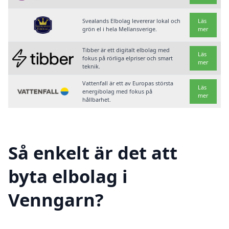
Svealands Elbolag levererar lokal och
Läs
grön el i hela Mellansverige.
mer
Tibber är ett digitalt elbolag med
Läs
fokus på rörliga elpriser och smart
mer
teknik.
Vattenfall är ett av Europas största
Läs
energibolag med fokus på
mer
hållbarhet.
Så enkelt är det att
byta elbolag i
Venngarn?