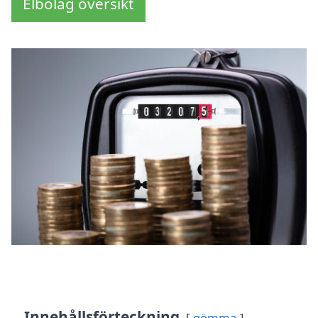
Elbolag översikt
Innehållsförteckning
gömma