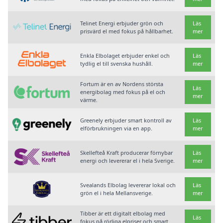
Telinet Energi erbjuder grön och
Läs
prisvärd el med fokus på hållbarhet.
mer
Enkla Elbolaget erbjuder enkel och
Läs
tydlig el till svenska hushåll.
mer
Fortum är en av Nordens största
Läs
energibolag med fokus på el och
mer
värme.
Greenely erbjuder smart kontroll av
Läs
elförbrukningen via en app.
mer
Skellefteå Kraft producerar förnybar
Läs
energi och levererar el i hela Sverige.
mer
Svealands Elbolag levererar lokal och
Läs
grön el i hela Mellansverige.
mer
Tibber är ett digitalt elbolag med
Läs
fokus på rörliga elpriser och smart