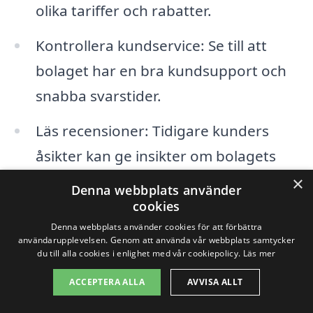
olika tariffer och rabatter.
Kontrollera kundservice: Se till att
bolaget har en bra kundsupport och
snabba svarstider.
Läs recensioner: Tidigare kunders
åsikter kan ge insikter om bolagets
kvalitet och pålitlighet.
×
Denna webbplats använder
cookies
Överväg förnybar energi: Om du är
Denna webbplats använder cookies för att förbättra
intresserad av hållbarhet, kolla om
användarupplevelsen. Genom att använda vår webbplats samtycker
du till alla cookies i enlighet med vår cookiepolicy.
Läs mer
bolaget erbjuder gröna alternativ.
ACCEPTERA ALLA
AVVISA ALLT
Fråga efter erbjudanden: Många