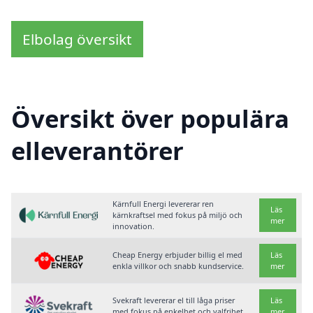
Elbolag översikt
Översikt över populära
elleverantörer
Kärnfull Energi levererar ren
Läs
kärnkraftsel med fokus på miljö och
mer
innovation.
Cheap Energy erbjuder billig el med
Läs
enkla villkor och snabb kundservice.
mer
Svekraft levererar el till låga priser
Läs
med fokus på enkelhet och valfrihet.
mer