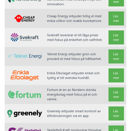
mer
innovation.
Cheap Energy erbjuder billig el med
Läs
enkla villkor och snabb kundservice.
mer
Svekraft levererar el till låga priser
Läs
med fokus på enkelhet och valfrihet.
mer
Telinet Energi erbjuder grön och
Läs
prisvärd el med fokus på hållbarhet.
mer
Enkla Elbolaget erbjuder enkel och
Läs
tydlig el till svenska hushåll.
mer
Fortum är en av Nordens största
Läs
energibolag med fokus på el och
mer
värme.
Greenely erbjuder smart kontroll av
Läs
elförbrukningen via en app.
mer
Skellefteå Kraft producerar förnybar
Läs