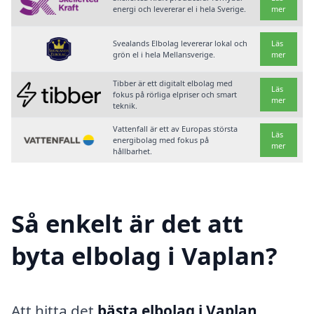
energi och levererar el i hela Sverige.
mer
Svealands Elbolag levererar lokal och
Läs
grön el i hela Mellansverige.
mer
Tibber är ett digitalt elbolag med
Läs
fokus på rörliga elpriser och smart
mer
teknik.
Vattenfall är ett av Europas största
Läs
energibolag med fokus på
mer
hållbarhet.
Så enkelt är det att
byta elbolag i Vaplan?
Att hitta det
bästa elbolag i Vaplan