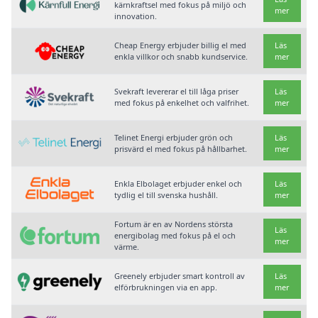
kärnkraftsel med fokus på miljö och
mer
innovation.
Cheap Energy erbjuder billig el med
Läs
enkla villkor och snabb kundservice.
mer
Svekraft levererar el till låga priser
Läs
med fokus på enkelhet och valfrihet.
mer
Telinet Energi erbjuder grön och
Läs
prisvärd el med fokus på hållbarhet.
mer
Enkla Elbolaget erbjuder enkel och
Läs
tydlig el till svenska hushåll.
mer
Fortum är en av Nordens största
Läs
energibolag med fokus på el och
mer
värme.
Greenely erbjuder smart kontroll av
Läs
elförbrukningen via en app.
mer