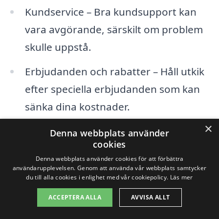
Kundservice – Bra kundsupport kan
vara avgörande, särskilt om problem
skulle uppstå.
Erbjudanden och rabatter – Håll utkik
efter speciella erbjudanden som kan
sänka dina kostnader.
×
Denna webbplats använder
Genom att använda en plattform som xn--
cookies
bsta-elbolag-gcb.se kan du enklare
Denna webbplats använder cookies för att förbättra
användarupplevelsen. Genom att använda vår webbplats samtycker
beställa flera offerter från olika företag,
du till alla cookies i enlighet med vår cookiepolicy.
Läs mer
både i Ultuna och i de omgivande
ACCEPTERA ALLA
AVVISA ALLT
städerna. Detta kan spara både tid och