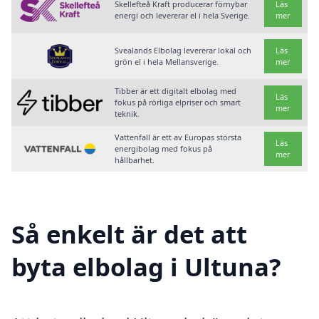
Skellefteå Kraft producerar förnybar
Läs
energi och levererar el i hela Sverige.
mer
Svealands Elbolag levererar lokal och
Läs
grön el i hela Mellansverige.
mer
Tibber är ett digitalt elbolag med
Läs
fokus på rörliga elpriser och smart
mer
teknik.
Vattenfall är ett av Europas största
Läs
energibolag med fokus på
mer
hållbarhet.
Så enkelt är det att
byta elbolag i Ultuna?