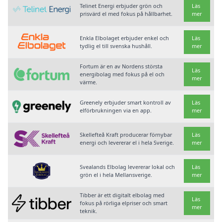
Telinet Energi erbjuder grön och
Läs
prisvärd el med fokus på hållbarhet.
mer
Enkla Elbolaget erbjuder enkel och
Läs
tydlig el till svenska hushåll.
mer
Fortum är en av Nordens största
Läs
energibolag med fokus på el och
mer
värme.
Greenely erbjuder smart kontroll av
Läs
elförbrukningen via en app.
mer
Skellefteå Kraft producerar förnybar
Läs
energi och levererar el i hela Sverige.
mer
Svealands Elbolag levererar lokal och
Läs
grön el i hela Mellansverige.
mer
Tibber är ett digitalt elbolag med
Läs
fokus på rörliga elpriser och smart
mer
teknik.