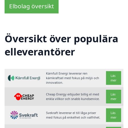
Elbolag översikt
Översikt över populära
elleverantörer
Kärnfull Energi levererar ren
Läs
kärnkraftsel med fokus på miljö och
mer
innovation.
Cheap Energy erbjuder billig el med
Läs
enkla villkor och snabb kundservice.
mer
Svekraft levererar el till låga priser
Läs
med fokus på enkelhet och valfrihet.
mer