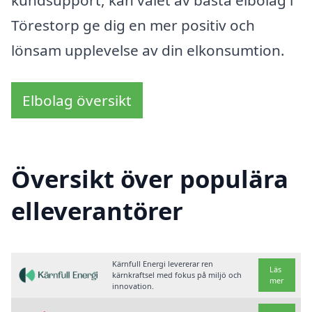
kundsupport, kan valet av bästa elbolag i
Törestorp ge dig en mer positiv och
lönsam upplevelse av din elkonsumtion.
Elbolag översikt
Översikt över populära
elleverantörer
Kärnfull Energi levererar ren
Läs
kärnkraftsel med fokus på miljö och
mer
innovation.