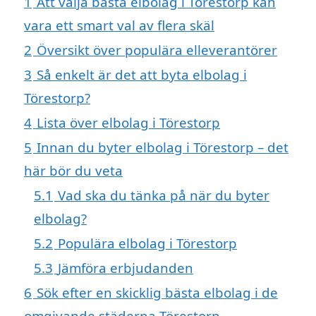
1
Att välja bästa elbolag i Törestorp kan
vara ett smart val av flera skäl
2
Översikt över populära elleverantörer
3
Så enkelt är det att byta elbolag i
Törestorp?
4
Lista över elbolag i Törestorp
5
Innan du byter elbolag i Törestorp – det
här bör du veta
5.1
Vad ska du tänka på när du byter
elbolag?
5.2
Populära elbolag i Törestorp
5.3
Jämföra erbjudanden
6
Sök efter en skicklig bästa elbolag i de
omgivande städerna Törestorp