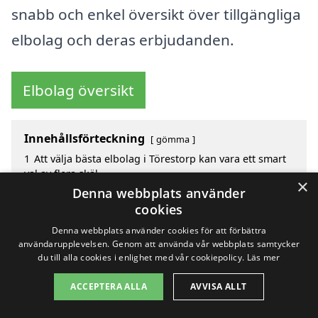
snabb och enkel översikt över tillgängliga
elbolag och deras erbjudanden.
Elbolag översikt
Innehållsförteckning
gömma
1
Att välja bästa elbolag i Törestorp kan vara ett smart
val av flera skäl
×
2
Översikt över populära elleverantörer
Denna webbplats använder
3
Så enkelt är det att byta elbolag i Törestorp?
cookies
4
Lista över elbolag i Törestorp
Denna webbplats använder cookies för att förbättra
5
Innan du byter elbolag i Törestorp – det här bör du
användarupplevelsen. Genom att använda vår webbplats samtycker
veta
du till alla cookies i enlighet med vår cookiepolicy.
Läs mer
5.1
Vad ska du tänka på när du byter elbolag?
5.2
Populära elbolag i Törestorp
ACCEPTERA ALLA
AVVISA ALLT
5.3
Jämföra erbjudanden