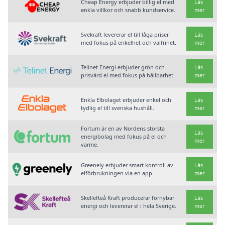
Cheap Energy erbjuder billig el med
Läs
enkla villkor och snabb kundservice.
mer
Svekraft levererar el till låga priser
Läs
med fokus på enkelhet och valfrihet.
mer
Telinet Energi erbjuder grön och
Läs
prisvärd el med fokus på hållbarhet.
mer
Enkla Elbolaget erbjuder enkel och
Läs
tydlig el till svenska hushåll.
mer
Fortum är en av Nordens största
Läs
energibolag med fokus på el och
mer
värme.
Greenely erbjuder smart kontroll av
Läs
elförbrukningen via en app.
mer
Skellefteå Kraft producerar förnybar
Läs
energi och levererar el i hela Sverige.
mer