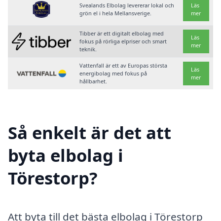
Svealands Elbolag levererar lokal och
Läs
grön el i hela Mellansverige.
mer
Tibber är ett digitalt elbolag med
Läs
fokus på rörliga elpriser och smart
mer
teknik.
Vattenfall är ett av Europas största
Läs
energibolag med fokus på
mer
hållbarhet.
Så enkelt är det att
byta elbolag i
Törestorp?
Att byta till det bästa elbolag i Törestorp