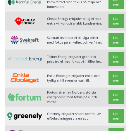
kärnkraftsel med fokus på miljö och
mer
innovation.
Cheap Energy erbjuder billig el med
Läs
enkla villkor och snabb kundservice.
mer
Svekraft levererar el till låga priser
Läs
med fokus på enkelhet och valfrihet.
mer
Telinet Energi erbjuder grön och
Läs
prisvärd el med fokus på hållbarhet.
mer
Enkla Elbolaget erbjuder enkel och
Läs
tydlig el till svenska hushåll.
mer
Fortum är en av Nordens största
Läs
energibolag med fokus på el och
mer
värme.
Greenely erbjuder smart kontroll av
Läs
elförbrukningen via en app.
mer