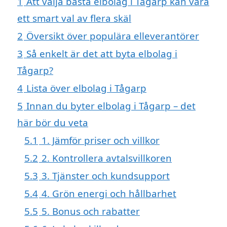
1
Att välja bästa elbolag i Tågarp kan vara
ett smart val av flera skäl
2
Översikt över populära elleverantörer
3
Så enkelt är det att byta elbolag i
Tågarp?
4
Lista över elbolag i Tågarp
5
Innan du byter elbolag i Tågarp – det
här bör du veta
5.1
1. Jämför priser och villkor
5.2
2. Kontrollera avtalsvillkoren
5.3
3. Tjänster och kundsupport
5.4
4. Grön energi och hållbarhet
5.5
5. Bonus och rabatter