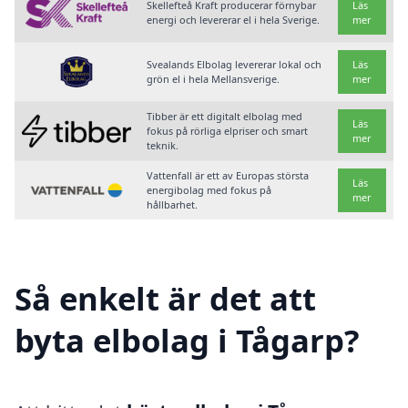
Skellefteå Kraft producerar förnybar
Läs
energi och levererar el i hela Sverige.
mer
Svealands Elbolag levererar lokal och
Läs
grön el i hela Mellansverige.
mer
Tibber är ett digitalt elbolag med
Läs
fokus på rörliga elpriser och smart
mer
teknik.
Vattenfall är ett av Europas största
Läs
energibolag med fokus på
mer
hållbarhet.
Så enkelt är det att
byta elbolag i Tågarp?