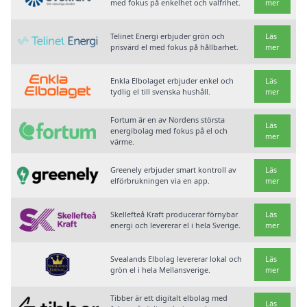
med fokus på enkelhet och valfrihet.
mer
Telinet Energi erbjuder grön och
Läs
prisvärd el med fokus på hållbarhet.
mer
Enkla Elbolaget erbjuder enkel och
Läs
tydlig el till svenska hushåll.
mer
Fortum är en av Nordens största
Läs
energibolag med fokus på el och
mer
värme.
Greenely erbjuder smart kontroll av
Läs
elförbrukningen via en app.
mer
Skellefteå Kraft producerar förnybar
Läs
energi och levererar el i hela Sverige.
mer
Svealands Elbolag levererar lokal och
Läs
grön el i hela Mellansverige.
mer
Tibber är ett digitalt elbolag med
Läs