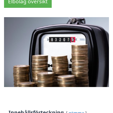
Elbolag översikt
Innehållsförteckning
gömma