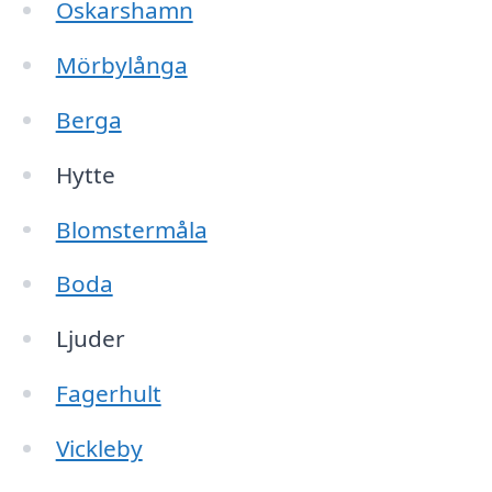
Oskarshamn
Mörbylånga
Berga
Hytte
Blomstermåla
Boda
Ljuder
Fagerhult
Vickleby