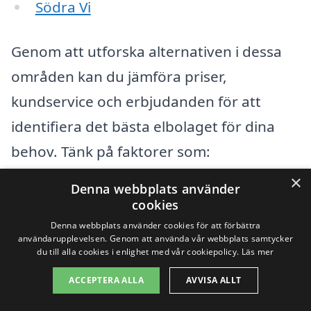
Södra Vi
Genom att utforska alternativen i dessa
områden kan du jämföra priser,
kundservice och erbjudanden för att
identifiera det bästa elbolaget för dina
behov. Tänk på faktorer som:
×
Denna webbplats använder
Kundrecensioner och betyg
cookies
Denna webbplats använder cookies för att förbättra
Förmånliga avtal och priser
användarupplevelsen. Genom att använda vår webbplats samtycker
du till alla cookies i enlighet med vår cookiepolicy.
Läs mer
Flexibilitet och kundbaserade
ACCEPTERA ALLA
AVVISA ALLT
lösningar