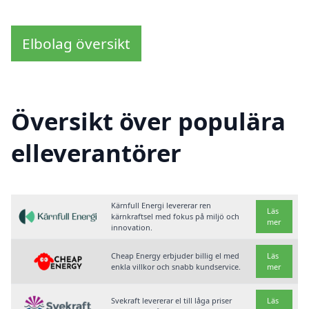
Elbolag översikt
Översikt över populära
elleverantörer
Kärnfull Energi levererar ren
Läs
kärnkraftsel med fokus på miljö och
mer
innovation.
Cheap Energy erbjuder billig el med
Läs
enkla villkor och snabb kundservice.
mer
Svekraft levererar el till låga priser
Läs