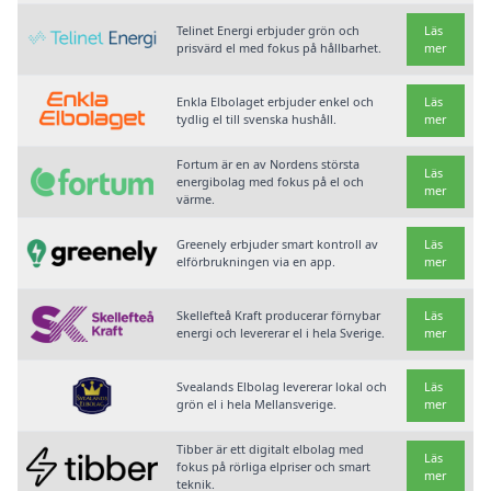
Telinet Energi erbjuder grön och
Läs
prisvärd el med fokus på hållbarhet.
mer
Enkla Elbolaget erbjuder enkel och
Läs
tydlig el till svenska hushåll.
mer
Fortum är en av Nordens största
Läs
energibolag med fokus på el och
mer
värme.
Greenely erbjuder smart kontroll av
Läs
elförbrukningen via en app.
mer
Skellefteå Kraft producerar förnybar
Läs
energi och levererar el i hela Sverige.
mer
Svealands Elbolag levererar lokal och
Läs
grön el i hela Mellansverige.
mer
Tibber är ett digitalt elbolag med
Läs
fokus på rörliga elpriser och smart
mer
teknik.