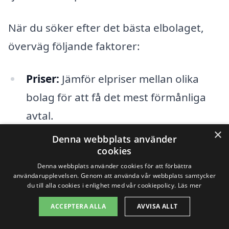
När du söker efter det bästa elbolaget,
överväg följande faktorer:
Priser:
Jämför elpriser mellan olika
bolag för att få det mest förmånliga
avtal.
×
Denna webbplats använder
Kundservice:
Titta på omdömen och
cookies
betyg för att säkerställa att bolaget
Denna webbplats använder cookies för att förbättra
har bra kundsupport.
användarupplevelsen. Genom att använda vår webbplats samtycker
du till alla cookies i enlighet med vår cookiepolicy.
Läs mer
Avtalstyper:
Kontrollera om de
ACCEPTERA ALLA
AVVISA ALLT
erbjuder rörliga eller fasta avtal och