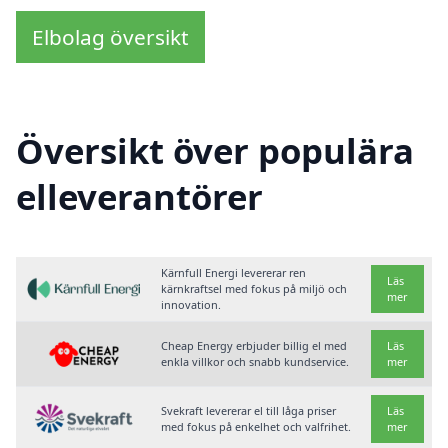
Elbolag översikt
Översikt över populära
elleverantörer
Kärnfull Energi levererar ren
Läs
kärnkraftsel med fokus på miljö och
mer
innovation.
Cheap Energy erbjuder billig el med
Läs
enkla villkor och snabb kundservice.
mer
Svekraft levererar el till låga priser
Läs
med fokus på enkelhet och valfrihet.
mer