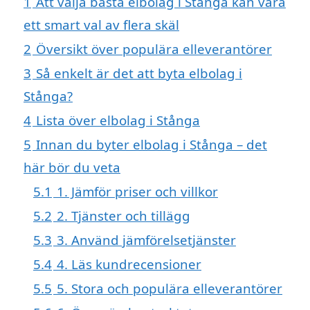
1
Att välja bästa elbolag i Stånga kan vara
ett smart val av flera skäl
2
Översikt över populära elleverantörer
3
Så enkelt är det att byta elbolag i
Stånga?
4
Lista över elbolag i Stånga
5
Innan du byter elbolag i Stånga – det
här bör du veta
5.1
1. Jämför priser och villkor
5.2
2. Tjänster och tillägg
5.3
3. Använd jämförelsetjänster
5.4
4. Läs kundrecensioner
5.5
5. Stora och populära elleverantörer