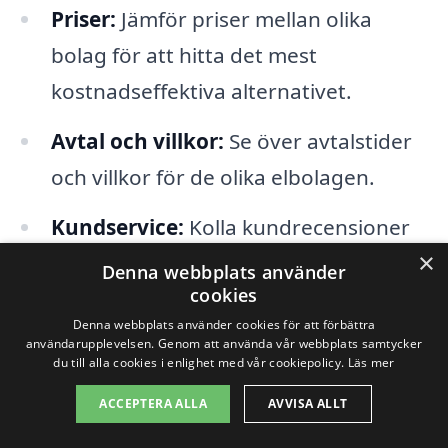
Priser:
Jämför priser mellan olika
bolag för att hitta det mest
kostnadseffektiva alternativet.
Avtal och villkor:
Se över avtalstider
och villkor för de olika elbolagen.
Kundservice:
Kolla kundrecensioner
×
för att få en bild av hur bra service
Denna webbplats använder
cookies
bolagen erbjuder.
Denna webbplats använder cookies för att förbättra
Förnybar energi:
Överväg att välja ett
användarupplevelsen. Genom att använda vår webbplats samtycker
du till alla cookies i enlighet med vår cookiepolicy.
Läs mer
bolag som erbjuder förnybar energi
ACCEPTERA ALLA
AVVISA ALLT
för en mer hållbar energilösning.