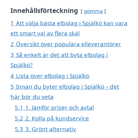
Innehållsförteckning
gömma
1
Att välja bästa elbolag i Spjälkö kan vara
ett smart val av flera skäl
2
Översikt över populära elleverantörer
3
Så enkelt är det att byta elbolag i
Spjälkö?
4
Lista över elbolag i Spjälkö
5
Innan du byter elbolag i Spjälkö – det
här bör du veta
5.1
1. Jämför priser och avtal
5.2
2. Kolla på kundservice
5.3
3. Grönt alternativ