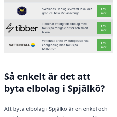
Svealands Elbolag levererar lokal och
Läs
grön el i hela Mellansverige.
mer
Tibber är ett digitalt elbolag med
Läs
fokus på rörliga elpriser och smart
mer
teknik.
Vattenfall är ett av Europas största
Läs
energibolag med fokus på
mer
hållbarhet.
Så enkelt är det att
byta elbolag i Spjälkö?
Att byta elbolag i Spjälkö är en enkel och