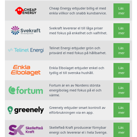
Cheap Energy erbjuder billig el med
Läs
enkla villkor och snabb kundservice.
mer
Svekraft levererar el till låga priser
Läs
med fokus på enkelhet och valfrihet.
mer
Telinet Energi erbjuder grön och
Läs
prisvärd el med fokus på hållbarhet.
mer
Enkla Elbolaget erbjuder enkel och
Läs
tydlig el till svenska hushåll.
mer
Fortum är en av Nordens största
Läs
energibolag med fokus på el och
mer
värme.
Greenely erbjuder smart kontroll av
Läs
elförbrukningen via en app.
mer
Skellefteå Kraft producerar förnybar
Läs
energi och levererar el i hela Sverige.
mer