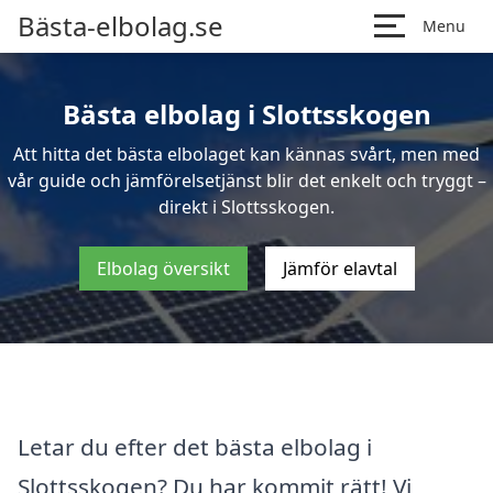
Bästa-elbolag.se
Menu
Bästa elbolag i Slottsskogen
Att hitta det bästa elbolaget kan kännas svårt, men med
vår guide och jämförelsetjänst blir det enkelt och tryggt –
direkt i Slottsskogen.
Elbolag översikt
Jämför elavtal
Letar du efter det bästa elbolag i
Slottsskogen? Du har kommit rätt! Vi