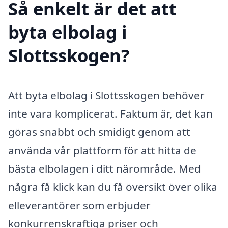
Så enkelt är det att
byta elbolag i
Slottsskogen?
Att byta elbolag i Slottsskogen behöver
inte vara komplicerat. Faktum är, det kan
göras snabbt och smidigt genom att
använda vår plattform för att hitta de
bästa elbolagen i ditt närområde. Med
några få klick kan du få översikt över olika
elleverantörer som erbjuder
konkurrenskraftiga priser och