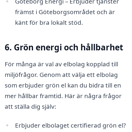
Göteborg Energi – Erbjuder tjänster
främst i Göteborgsområdet och är
känt för bra lokalt stöd.
6. Grön energi och hållbarhet
För många är val av elbolag kopplad till
miljöfrågor. Genom att välja ett elbolag
som erbjuder grön el kan du bidra till en
mer hållbar framtid. Här är några frågor
att ställa dig själv:
Erbjuder elbolaget certifierad grön el?