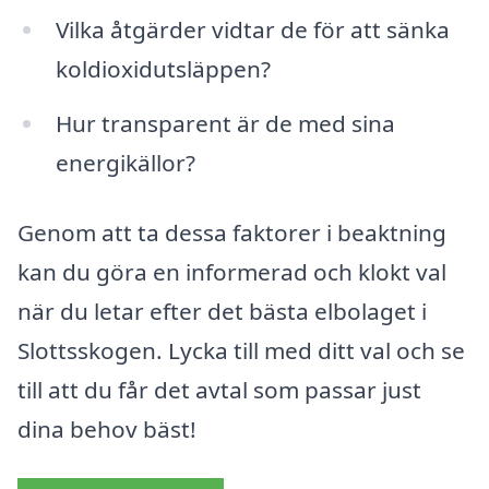
Vilka åtgärder vidtar de för att sänka
koldioxidutsläppen?
Hur transparent är de med sina
energikällor?
Genom att ta dessa faktorer i beaktning
kan du göra en informerad och klokt val
när du letar efter det bästa elbolaget i
Slottsskogen. Lycka till med ditt val och se
till att du får det avtal som passar just
dina behov bäst!