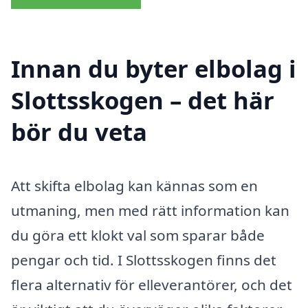
Innan du byter elbolag i
Slottsskogen – det här
bör du veta
Att skifta elbolag kan kännas som en
utmaning, men med rätt information kan
du göra ett klokt val som sparar både
pengar och tid. I Slottsskogen finns det
flera alternativ för elleverantörer, och det