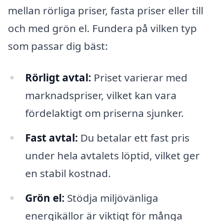
mellan rörliga priser, fasta priser eller till
och med grön el. Fundera på vilken typ
som passar dig bäst:
Rörligt avtal:
Priset varierar med
marknadspriser, vilket kan vara
fördelaktigt om priserna sjunker.
Fast avtal:
Du betalar ett fast pris
under hela avtalets löptid, vilket ger
en stabil kostnad.
Grön el:
Stödja miljövänliga
energikällor är viktigt för många