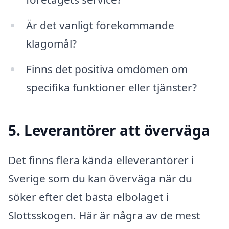
Är det vanligt förekommande
klagomål?
Finns det positiva omdömen om
specifika funktioner eller tjänster?
5. Leverantörer att överväga
Det finns flera kända elleverantörer i
Sverige som du kan överväga när du
söker efter det bästa elbolaget i
Slottsskogen. Här är några av de mest