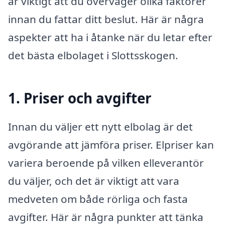
är viktigt att du överväger olika faktorer
innan du fattar ditt beslut. Här är några
aspekter att ha i åtanke när du letar efter
det bästa elbolaget i Slottsskogen.
1. Priser och avgifter
Innan du väljer ett nytt elbolag är det
avgörande att jämföra priser. Elpriser kan
variera beroende på vilken elleverantör
du väljer, och det är viktigt att vara
medveten om både rörliga och fasta
avgifter. Här är några punkter att tänka