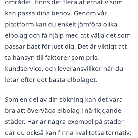
området, finns det flera alternativ som
kan passa dina behov. Genom vår
plattform kan du enkelt jämföra olika
elbolag och få hjälp med att välja det som
passar bäst för just dig. Det är viktigt att
ta hänsyn till faktorer som pris,
kundservice, och leveransvillkor när du
letar efter det bästa elbolaget.
Som en del av din sökning kan det vara
bra att överväga elbolag i närliggande
städer. Här är några exempel på städer
där du också kan finna kvalitetsalternativ: