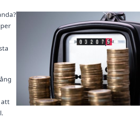
landa?
lper
sta
gång
 att
l.