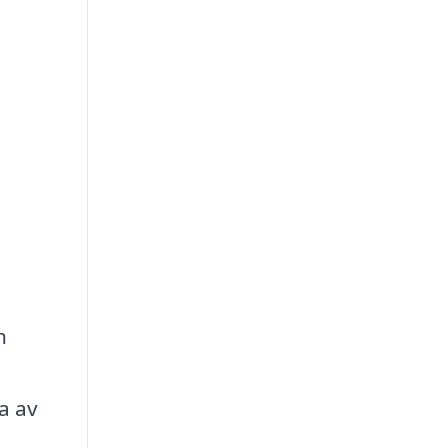
h
h
a av