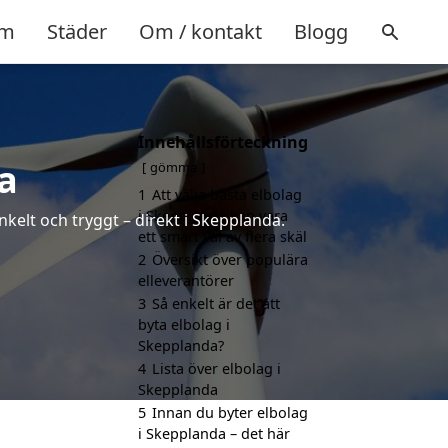
m
Städer
Om / kontakt
Blogg
Innehållsförteckning
a
gömma
1
Att välja bästa elbolag
i Skepplanda kan vara
nkelt och tryggt – direkt i Skepplanda.
ett smart val av flera skäl
2
Översikt över populära
elleverantörer
3
Så enkelt är det att
byta elbolag i
Skepplanda?
4
Lista över elbolag i
Skepplanda
5
Innan du byter elbolag
i Skepplanda – det här