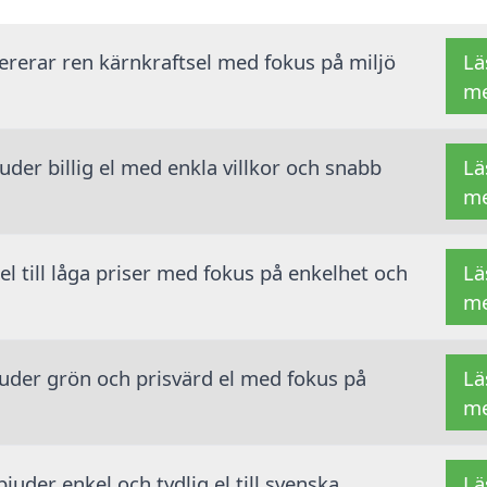
vererar ren kärnkraftsel med fokus på miljö
Lä
m
der billig el med enkla villkor och snabb
Lä
m
 el till låga priser med fokus på enkelhet och
Lä
m
juder grön och prisvärd el med fokus på
Lä
m
juder enkel och tydlig el till svenska
Lä