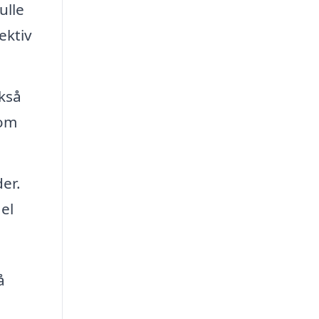
ulle
ektiv
kså
som
er.
el
å