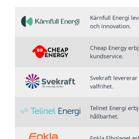
Kärnfull Energi le
och innovation.
Cheap Energy erbju
kundservice.
Svekraft levererar
valfrihet.
Telinet Energi erb
hållbarhet.
Enkla Elbolaget erb