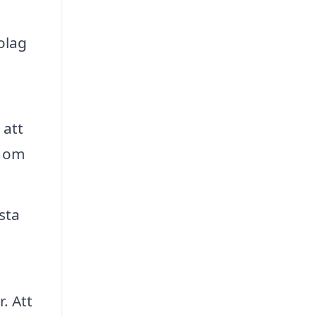
olag
 att
t om
sta
. Att