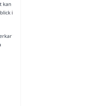
t kan
lick i
verkar
a