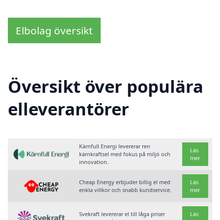
Elbolag översikt
Översikt över populära
elleverantörer
Kärnfull Energi levererar ren
Läs
kärnkraftsel med fokus på miljö och
mer
innovation.
Cheap Energy erbjuder billig el med
Läs
enkla villkor och snabb kundservice.
mer
Svekraft levererar el till låga priser
Läs