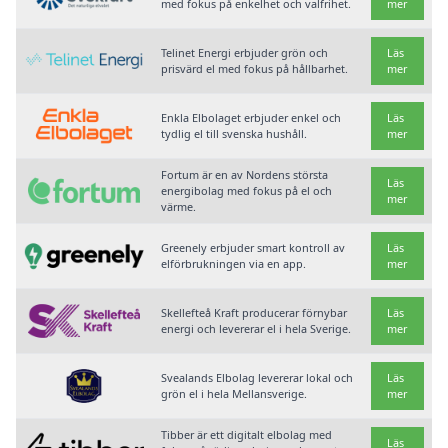
med fokus på enkelhet och valfrihet.
mer
Telinet Energi erbjuder grön och
Läs
prisvärd el med fokus på hållbarhet.
mer
Enkla Elbolaget erbjuder enkel och
Läs
tydlig el till svenska hushåll.
mer
Fortum är en av Nordens största
Läs
energibolag med fokus på el och
mer
värme.
Greenely erbjuder smart kontroll av
Läs
elförbrukningen via en app.
mer
Skellefteå Kraft producerar förnybar
Läs
energi och levererar el i hela Sverige.
mer
Svealands Elbolag levererar lokal och
Läs
grön el i hela Mellansverige.
mer
Tibber är ett digitalt elbolag med
Läs