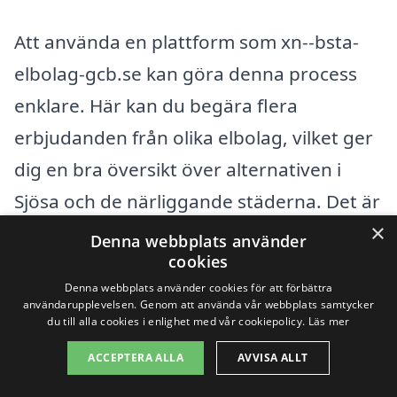
Att använda en plattform som xn--bsta-
elbolag-gcb.se kan göra denna process
enklare. Här kan du begära flera
erbjudanden från olika elbolag, vilket ger
dig en bra översikt över alternativen i
Sjösa och de närliggande städerna. Det är
×
en smidig väg att hitta det bästa elbolaget
Denna webbplats använder
cookies
som passar just dina behov.
Denna webbplats använder cookies för att förbättra
användarupplevelsen. Genom att använda vår webbplats samtycker
du till alla cookies i enlighet med vår cookiepolicy.
Läs mer
Elbolag översikt
ACCEPTERA ALLA
AVVISA ALLT
Innehållsförteckning
gömma