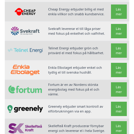
Cheap Energy erbjuder billig el med
Läs
enkla villkor och snabb kundservice.
mer
Svekraft levererar el till låga priser
Läs
med fokus på enkelhet och valfrihet.
mer
Telinet Energi erbjuder grön och
Läs
prisvärd el med fokus på hållbarhet.
mer
Enkla Elbolaget erbjuder enkel och
Läs
tydlig el till svenska hushåll.
mer
Fortum är en av Nordens största
Läs
energibolag med fokus på el och
mer
värme.
Greenely erbjuder smart kontroll av
Läs
elförbrukningen via en app.
mer
Skellefteå Kraft producerar förnybar
Läs
energi och levererar el i hela Sverige.
mer