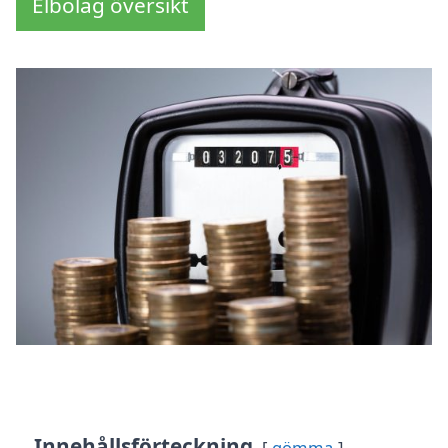
Elbolag översikt
Innehållsförteckning
gömma