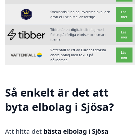
Svealands Elbolag levererar lokal och
Läs
grön el i hela Mellansverige.
mer
Tibber är ett digitalt elbolag med
Läs
fokus på rörliga elpriser och smart
mer
teknik.
Vattenfall är ett av Europas största
Läs
energibolag med fokus på
mer
hållbarhet.
Så enkelt är det att
byta elbolag i Sjösa?
Att hitta det
bästa elbolag i Sjösa