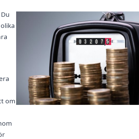
? Du
olika
ara
gera
tt om
enom
ör