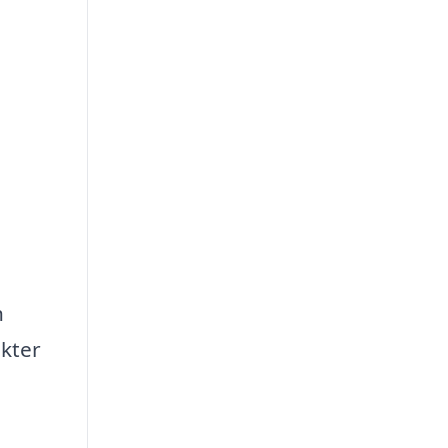
h
kter