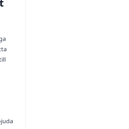
t
nga
tta
ill
bjuda