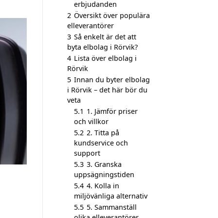
erbjudanden
2
Översikt över populära
elleverantörer
3
Så enkelt är det att
byta elbolag i Rörvik?
4
Lista över elbolag i
Rörvik
5
Innan du byter elbolag
i Rörvik – det här bör du
veta
5.1
1. Jämför priser
och villkor
5.2
2. Titta på
kundservice och
support
5.3
3. Granska
uppsägningstiden
5.4
4. Kolla in
miljövänliga alternativ
5.5
5. Sammanställ
olika elleverantörer