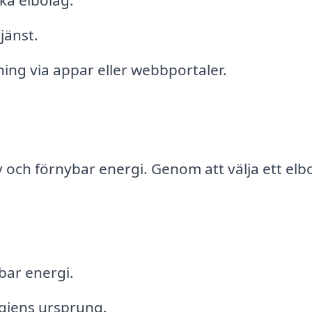
ka elbolag.
jänst.
ing via appar eller webbportaler.
iv och förnybar energi. Genom att välja ett elb
bar energi.
rgiens ursprung.