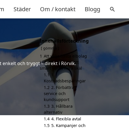
m
Städer
Om / kontakt
Blogg
Innehållsförteckning
gömma
1
Att välja bästa elbolag
i Rörvik kan vara ett
enkelt och tryggt – direkt i Rörvik.
smart val av flera skäl
1.1
1.
Kostnadsbesparingar
1.2
2. Förbättrad
service och
kundsupport
1.3
3. Hållbara
alternativ
1.4
4. Flexibla avtal
1.5
5. Kampanjer och