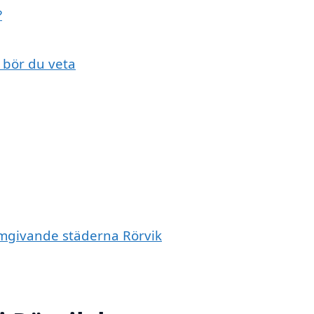
?
r bör du veta
 omgivande städerna Rörvik