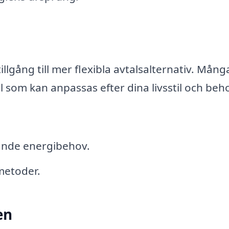
llgång till mer flexibla avtalsalternativ. Mång
l som kan anpassas efter dina livsstil och beh
ande energibehov.
metoder.
en