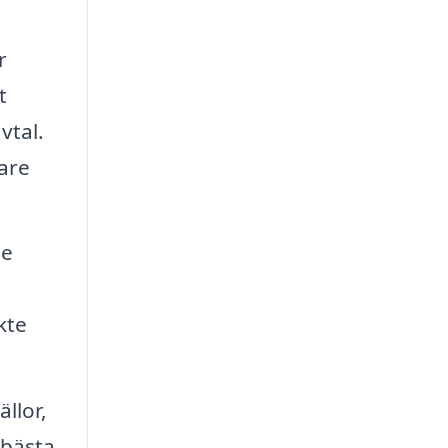
r
t
vtal.
are
de
kte
llor,
 bästa