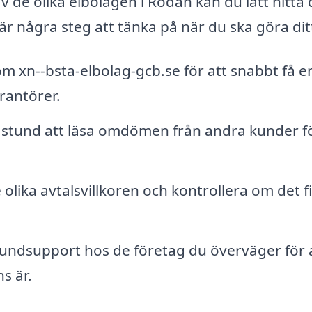
 de olika elbolagen i Rödån kan du lätt hitta
är några steg att tänka på när du ska göra ditt
 xn--bsta-elbolag-gcb.se för att snabbt få e
erantörer.
 stund att läsa omdömen från andra kunder fö
 olika avtalsvillkoren och kontrollera om det f
undsupport hos de företag du överväger för a
s är.