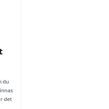
t
m du
finnas
ör det