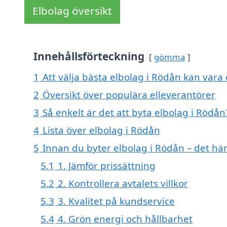
Elbolag översikt
Innehållsförteckning
gömma
1
Att välja bästa elbolag i Rödån kan vara e
2
Översikt över populära elleverantörer
3
Så enkelt är det att byta elbolag i Rödån
4
Lista över elbolag i Rödån
5
Innan du byter elbolag i Rödån – det hä
5.1
1. Jämför prissättning
5.2
2. Kontrollera avtalets villkor
5.3
3. Kvalitet på kundservice
5.4
4. Grön energi och hållbarhet