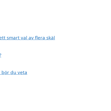
tt smart val av flera skäl
?
r bör du veta