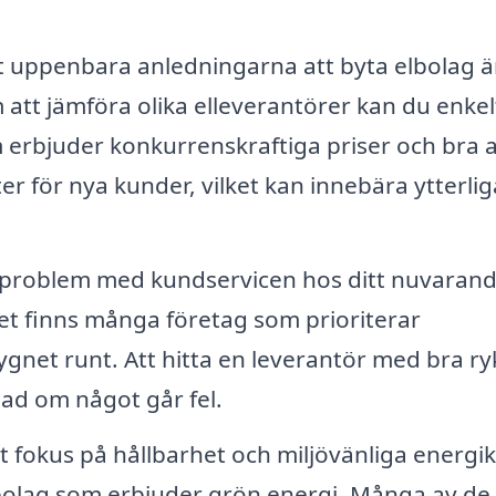
 uppenbara anledningarna att byta elbolag ä
att jämföra olika elleverantörer kan du enkel
 erbjuder konkurrenskraftiga priser och bra a
r för nya kunder, vilket kan innebära ytterlig
problem med kundservicen hos ditt nuvaran
Det finns många företag som prioriterar
net runt. Att hitta en leverantör med bra ry
nad om något går fel.
 fokus på hållbarhet och miljövänliga energikä
lbolag som erbjuder grön energi. Många av de