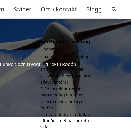
m
Städer
Om / kontakt
Blogg
Innehållsförteckning
gömma
1
Att välja bästa elbolag
i Rödån kan vara ett
 enkelt och tryggt – direkt i Rödån.
smart val av flera skäl
2
Översikt över populära
elleverantörer
3
Så enkelt är det att
byta elbolag i Rödån?
4
Lista över elbolag i
Rödån
5
Innan du byter elbolag
i Rödån – det här bör du
veta