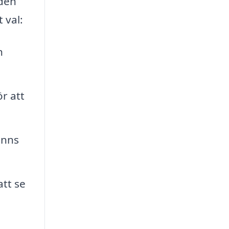
 den
 val:
n
r att
inns
tt se