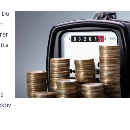
? Du
tt
rer
tta
ss
ktiv