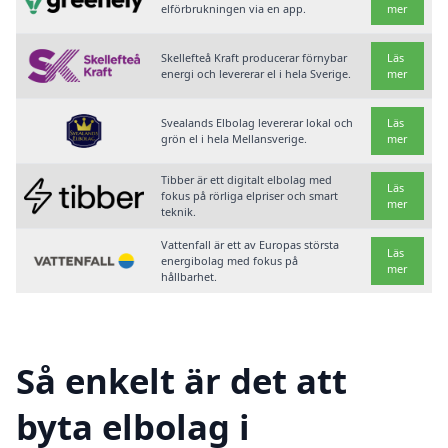
elförbrukningen via en app.
mer
Skellefteå Kraft producerar förnybar
Läs
energi och levererar el i hela Sverige.
mer
Svealands Elbolag levererar lokal och
Läs
grön el i hela Mellansverige.
mer
Tibber är ett digitalt elbolag med
Läs
fokus på rörliga elpriser och smart
mer
teknik.
Vattenfall är ett av Europas största
Läs
energibolag med fokus på
mer
hållbarhet.
Så enkelt är det att
byta elbolag i