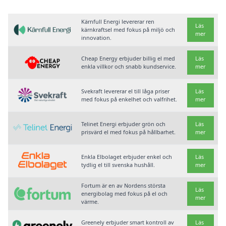
Kärnfull Energi levererar ren
Läs
kärnkraftsel med fokus på miljö och
mer
innovation.
Cheap Energy erbjuder billig el med
Läs
enkla villkor och snabb kundservice.
mer
Svekraft levererar el till låga priser
Läs
med fokus på enkelhet och valfrihet.
mer
Telinet Energi erbjuder grön och
Läs
prisvärd el med fokus på hållbarhet.
mer
Enkla Elbolaget erbjuder enkel och
Läs
tydlig el till svenska hushåll.
mer
Fortum är en av Nordens största
Läs
energibolag med fokus på el och
mer
värme.
Greenely erbjuder smart kontroll av
Läs