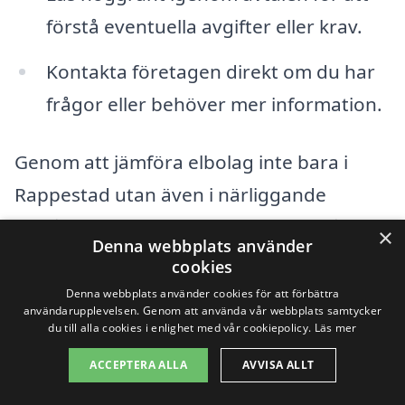
förstå eventuella avgifter eller krav.
Kontakta företagen direkt om du har
frågor eller behöver mer information.
Genom att jämföra elbolag inte bara i
Rappestad utan även i närliggande
områden kan du säkerställa att du får ett
×
Denna webbplats använder
avtal som passar dina behov och budget.
cookies
Tveka inte att använda de resurser som
Denna webbplats använder cookies för att förbättra
användarupplevelsen. Genom att använda vår webbplats samtycker
finns tillgängliga för att göra en
du till alla cookies i enlighet med vår cookiepolicy.
Läs mer
informerad och trygg val av elbolag.
ACCEPTERA ALLA
AVVISA ALLT