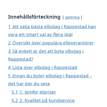
Innehållsförteckning
gömma
1
Att välja bästa elbolag i Rappestad kan
vara ett smart val av flera skäl
2
Översikt över populära elleverantörer
3
Så enkelt är det att byta elbolag i
Rappestad?
4
Lista över elbolag i Rappestad
5
Innan du byter elbolag i Rappestad –
det här bör du veta
5.1
1. Jämför elpriser
5.2
2. Kvalitet på kundservice