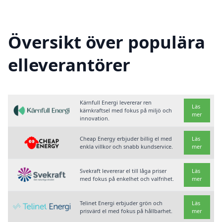
Översikt över populära
elleverantörer
Kärnfull Energi levererar ren
Läs
kärnkraftsel med fokus på miljö och
mer
innovation.
Cheap Energy erbjuder billig el med
Läs
enkla villkor och snabb kundservice.
mer
Svekraft levererar el till låga priser
Läs
med fokus på enkelhet och valfrihet.
mer
Telinet Energi erbjuder grön och
Läs
prisvärd el med fokus på hållbarhet.
mer