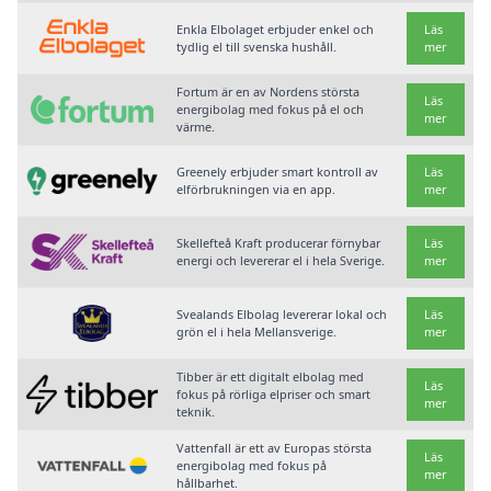
Enkla Elbolaget erbjuder enkel och
Läs
tydlig el till svenska hushåll.
mer
Fortum är en av Nordens största
Läs
energibolag med fokus på el och
mer
värme.
Greenely erbjuder smart kontroll av
Läs
elförbrukningen via en app.
mer
Skellefteå Kraft producerar förnybar
Läs
energi och levererar el i hela Sverige.
mer
Svealands Elbolag levererar lokal och
Läs
grön el i hela Mellansverige.
mer
Tibber är ett digitalt elbolag med
Läs
fokus på rörliga elpriser och smart
mer
teknik.
Vattenfall är ett av Europas största
Läs
energibolag med fokus på
mer
hållbarhet.