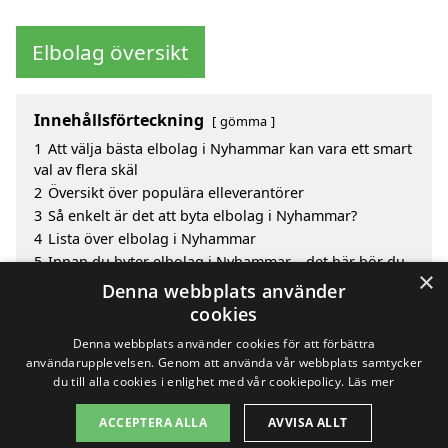
Elbolag översikt
Innehållsförteckning
gömma
1
Att välja bästa elbolag i Nyhammar kan vara ett smart
val av flera skäl
2
Översikt över populära elleverantörer
3
Så enkelt är det att byta elbolag i Nyhammar?
4
Lista över elbolag i Nyhammar
5
Innan du byter elbolag i Nyhammar – det här bör du
×
veta
Denna webbplats använder
6
Sök efter en skicklig bästa elbolag i de omgivande
cookies
städerna Nyhammar
Denna webbplats använder cookies för att förbättra
användarupplevelsen. Genom att använda vår webbplats samtycker
du till alla cookies i enlighet med vår cookiepolicy.
Läs mer
Copyright 2026 - Pilanto Aps
ACCEPTERA ALLA
AVVISA ALLT