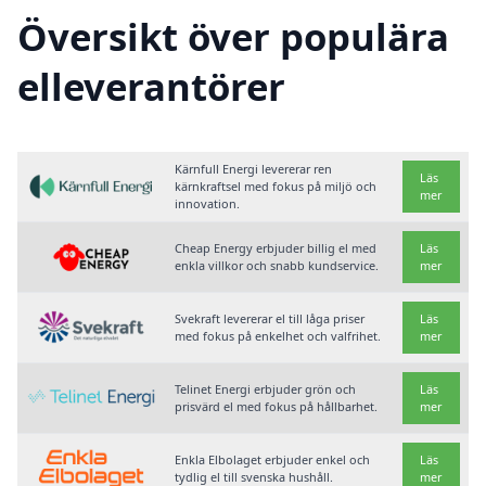
Översikt över populära
elleverantörer
Kärnfull Energi levererar ren
Läs
kärnkraftsel med fokus på miljö och
mer
innovation.
Cheap Energy erbjuder billig el med
Läs
enkla villkor och snabb kundservice.
mer
Svekraft levererar el till låga priser
Läs
med fokus på enkelhet och valfrihet.
mer
Telinet Energi erbjuder grön och
Läs
prisvärd el med fokus på hållbarhet.
mer
Enkla Elbolaget erbjuder enkel och
Läs
tydlig el till svenska hushåll.
mer