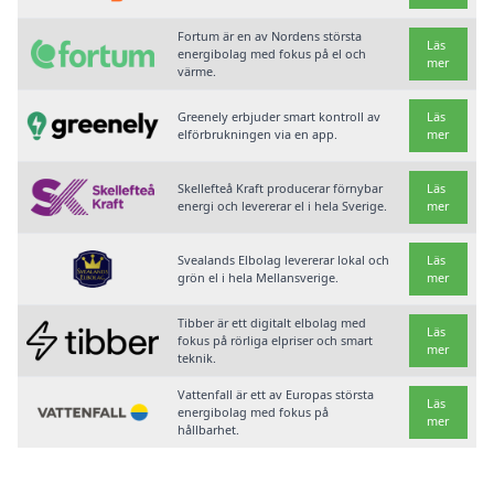
Fortum är en av Nordens största
Läs
energibolag med fokus på el och
mer
värme.
Greenely erbjuder smart kontroll av
Läs
elförbrukningen via en app.
mer
Skellefteå Kraft producerar förnybar
Läs
energi och levererar el i hela Sverige.
mer
Svealands Elbolag levererar lokal och
Läs
grön el i hela Mellansverige.
mer
Tibber är ett digitalt elbolag med
Läs
fokus på rörliga elpriser och smart
mer
teknik.
Vattenfall är ett av Europas största
Läs
energibolag med fokus på
mer
hållbarhet.