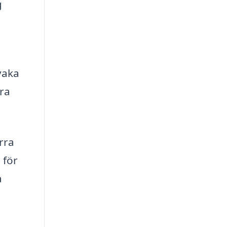
g
vaka
era
rra
 för
a