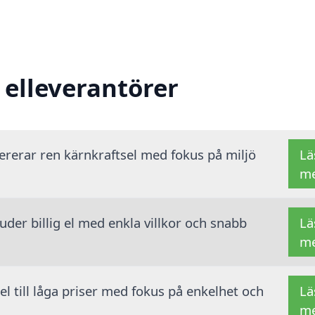
 elleverantörer
vererar ren kärnkraftsel med fokus på miljö
Lä
m
der billig el med enkla villkor och snabb
Lä
m
 el till låga priser med fokus på enkelhet och
Lä
m