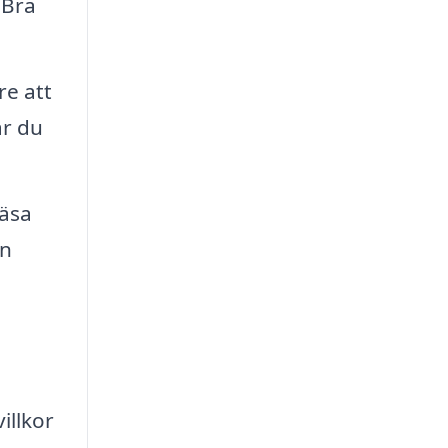
 Bra
re att
är du
läsa
en
illkor