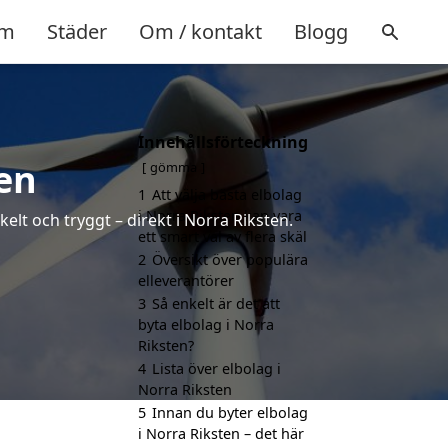
m
Städer
Om / kontakt
Blogg
Innehållsförteckning
ten
gömma
1
Att välja bästa elbolag
i Norra Riksten kan vara
elt och tryggt – direkt i Norra Riksten.
ett smart val av flera skäl
2
Översikt över populära
elleverantörer
3
Så enkelt är det att
byta elbolag i Norra
Riksten?
4
Lista över elbolag i
Norra Riksten
5
Innan du byter elbolag
i Norra Riksten – det här