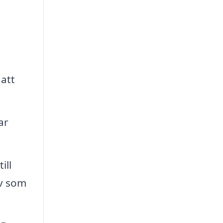
att
ar
ill
iv som