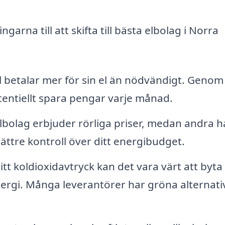
arna till att skifta till bästa elbolag i Norra
betalar mer för sin el än nödvändigt. Genom 
tentiellt spara pengar varje månad.
lbolag erbjuder rörliga priser, medan andra h
 bättre kontroll över ditt energibudget.
tt koldioxidavtryck kan det vara värt att byta t
nergi. Många leverantörer har gröna alternat