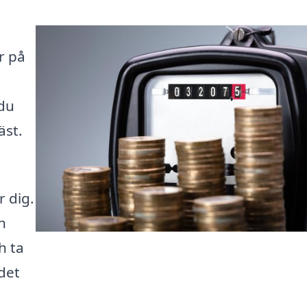
r på
 du
äst.
r dig.
n
h ta
 det