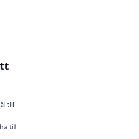
tt
 till
a till