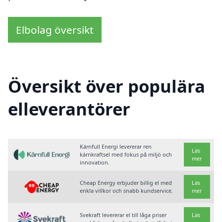
Elbolag översikt
Översikt över populära
elleverantörer
Kärnfull Energi levererar ren
Läs
kärnkraftsel med fokus på miljö och
mer
innovation.
Cheap Energy erbjuder billig el med
Läs
enkla villkor och snabb kundservice.
mer
Svekraft levererar el till låga priser
Läs