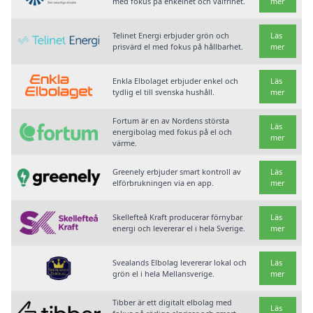
med fokus på enkelhet och valfrihet.
mer
Telinet Energi erbjuder grön och
Läs
prisvärd el med fokus på hållbarhet.
mer
Enkla Elbolaget erbjuder enkel och
Läs
tydlig el till svenska hushåll.
mer
Fortum är en av Nordens största
Läs
energibolag med fokus på el och
mer
värme.
Greenely erbjuder smart kontroll av
Läs
elförbrukningen via en app.
mer
Skellefteå Kraft producerar förnybar
Läs
energi och levererar el i hela Sverige.
mer
Svealands Elbolag levererar lokal och
Läs
grön el i hela Mellansverige.
mer
Tibber är ett digitalt elbolag med
Läs