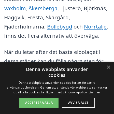
Vaxholm
,
Åkersberga
, Ljusterö, Björknäs,
Häggvik, Fresta, Skärgård,
Fjäderholmarna,
Bollebygd
och
Norrtälje
,
finns det flera alternativ att överväga.
När du letar efter det bästa elbolaget i
dessa städer kan du följa några steg för
×
Denna webbplats använder
att underlätta din sökning:
cookies
Denna webbplats använder cookies för att förbättra
Jämför olika elbolagens priser och
användarupplevelsen. Genom att använda vår webbplats samtycker
du till alla cookies i enlighet med vår cookiepolicy.
Läs mer
abonnemangsanbud.
ACCEPTERA ALLA
AVVISA ALLT
Kontrollera företagens