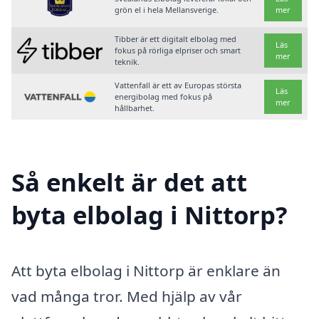
grön el i hela Mellansverige.
mer
Tibber är ett digitalt elbolag med
Läs
fokus på rörliga elpriser och smart
mer
teknik.
Vattenfall är ett av Europas största
Läs
energibolag med fokus på
mer
hållbarhet.
Så enkelt är det att
byta elbolag i Nittorp?
Att byta elbolag i Nittorp är enklare än
vad många tror. Med hjälp av vår