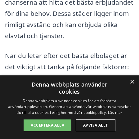
chanserna att hitta det bästa erbjudandet
för dina behov. Dessa städer ligger inom
rimligt avstånd och kan erbjuda olika
elavtal och tjänster.
När du letar efter det bästa elbolaget är
det viktigt att tänka på följande faktorer:
×
Denna webbplats använder
Pris och avgifter – Jämför olika elbolag
cookies
för att se vilka som erbjuder
Denna webbplats använder cookies för att förbättra
användarupplevelsen. Genom att använda vår webbplats samtycker
konkurrenskraftiga priser.
du till alla cookies i enlighet med vår cookiepolicy.
Läs mer
Avtalets villkor – Läs noga igenom
ACCEPTERA ALLA
AVVISA ALLT
avtalen för att vara medveten om