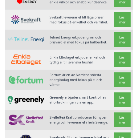
enkla villkor och snabb kundservice.
mer
Svekraft levererar el till låga priser
Läs
med fokus på enkelhet och valfrihet.
mer
Telinet Energi erbjuder grön och
Läs
prisvärd el med fokus på hållbarhet.
mer
Enkla Elbolaget erbjuder enkel och
Läs
tydlig el till svenska hushåll.
mer
Fortum är en av Nordens största
Läs
energibolag med fokus på el och
mer
värme.
Greenely erbjuder smart kontroll av
Läs
elförbrukningen via en app.
mer
Skellefteå Kraft producerar förnybar
Läs
energi och levererar el i hela Sverige.
mer
Svealands Elbolag levererar lokal och
Läs