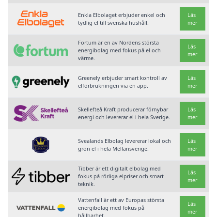
Enkla Elbolaget erbjuder enkel och
Läs
tydlig el till svenska hushåll.
mer
Fortum är en av Nordens största
Läs
energibolag med fokus på el och
mer
värme.
Greenely erbjuder smart kontroll av
Läs
elförbrukningen via en app.
mer
Skellefteå Kraft producerar förnybar
Läs
energi och levererar el i hela Sverige.
mer
Svealands Elbolag levererar lokal och
Läs
grön el i hela Mellansverige.
mer
Tibber är ett digitalt elbolag med
Läs
fokus på rörliga elpriser och smart
mer
teknik.
Vattenfall är ett av Europas största
Läs
energibolag med fokus på
mer
hållbarhet.