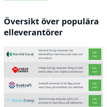
Översikt över populära
elleverantörer
Kärnfull Energi levererar ren
Läs
kärnkraftsel med fokus på miljö och
mer
innovation.
Cheap Energy erbjuder billig el med
Läs
enkla villkor och snabb kundservice.
mer
Svekraft levererar el till låga priser
Läs
med fokus på enkelhet och valfrihet.
mer
Telinet Energi erbjuder grön och
Läs
prisvärd el med fokus på hållbarhet.
mer