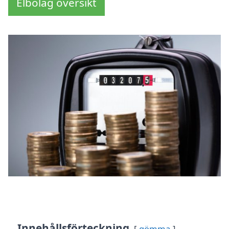
Elbolag översikt
Innehållsförteckning
gömma