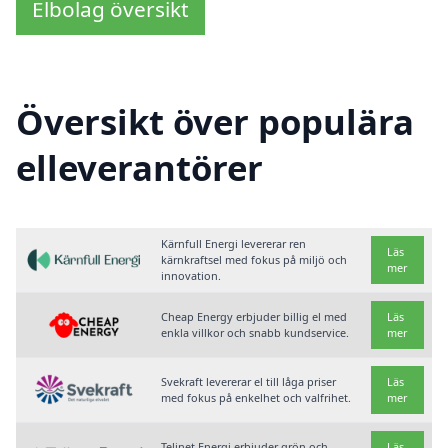
Elbolag översikt
Översikt över populära
elleverantörer
Kärnfull Energi levererar ren
Läs
kärnkraftsel med fokus på miljö och
mer
innovation.
Cheap Energy erbjuder billig el med
Läs
enkla villkor och snabb kundservice.
mer
Svekraft levererar el till låga priser
Läs
med fokus på enkelhet och valfrihet.
mer
Telinet Energi erbjuder grön och
Läs