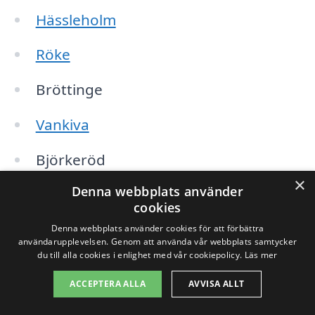
Hässleholm
Röke
Bröttinge
Vankiva
Björkeröd
×
Denna webbplats använder
Valje
cookies
Tormestorp
Denna webbplats använder cookies för att förbättra
användarupplevelsen. Genom att använda vår webbplats samtycker
du till alla cookies i enlighet med vår cookiepolicy.
Läs mer
Hjortetorp
ACCEPTERA ALLA
AVVISA ALLT
Tormestorp