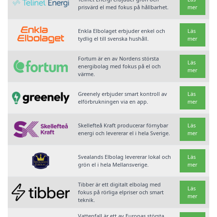
prisvärd el med fokus på hållbarhet.
mer
Enkla Elbolaget erbjuder enkel och
Läs
tydlig el till svenska hushåll.
mer
Fortum är en av Nordens största
Läs
energibolag med fokus på el och
mer
värme.
Greenely erbjuder smart kontroll av
Läs
elförbrukningen via en app.
mer
Skellefteå Kraft producerar förnybar
Läs
energi och levererar el i hela Sverige.
mer
Svealands Elbolag levererar lokal och
Läs
grön el i hela Mellansverige.
mer
Tibber är ett digitalt elbolag med
Läs
fokus på rörliga elpriser och smart
mer
teknik.
Vattenfall är ett av Europas största