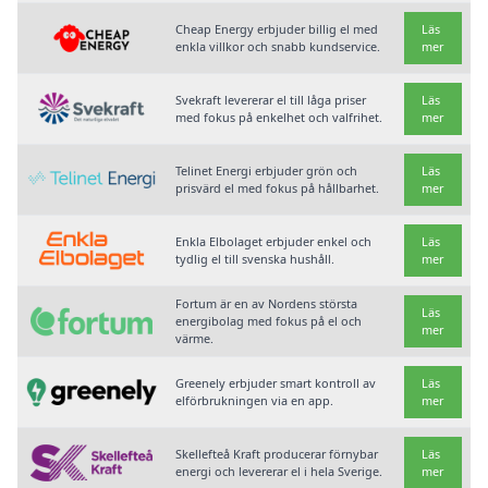
Cheap Energy erbjuder billig el med
Läs
enkla villkor och snabb kundservice.
mer
Svekraft levererar el till låga priser
Läs
med fokus på enkelhet och valfrihet.
mer
Telinet Energi erbjuder grön och
Läs
prisvärd el med fokus på hållbarhet.
mer
Enkla Elbolaget erbjuder enkel och
Läs
tydlig el till svenska hushåll.
mer
Fortum är en av Nordens största
Läs
energibolag med fokus på el och
mer
värme.
Greenely erbjuder smart kontroll av
Läs
elförbrukningen via en app.
mer
Skellefteå Kraft producerar förnybar
Läs
energi och levererar el i hela Sverige.
mer