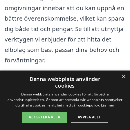
omgivningar innebär att du kan uppnå en
bättre överenskommelse, vilket kan spara
dig både tid och pengar. Se till att utnyttja
verktygen vi erbjuder för att hitta det
elbolag som bäst passar dina behov och
förväntningar.
×
Denna webbplats använder
Elbolag översikt
cookies
Denna webbplats använder cookies för att förbättra
användarupplevelsen. Genom att använda vår webbplats samtycker
Innehållsförteckning
gömma
du till alla cookies i enlighet med vår cookiepolicy.
Läs mer
1
Att bästa elbolag i Lyrestad kan vara ett smart val av
flera skäl?
ACCEPTERA ALLA
AVVISA ALLT
2
Översikt över populära elleverantörer
3
Så enkelt är det att byta elbolag i Lyrestad?