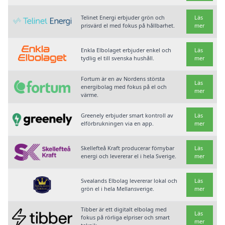
Telinet Energi erbjuder grön och
Läs
prisvärd el med fokus på hållbarhet.
mer
Enkla Elbolaget erbjuder enkel och
Läs
tydlig el till svenska hushåll.
mer
Fortum är en av Nordens största
Läs
energibolag med fokus på el och
mer
värme.
Greenely erbjuder smart kontroll av
Läs
elförbrukningen via en app.
mer
Skellefteå Kraft producerar förnybar
Läs
energi och levererar el i hela Sverige.
mer
Svealands Elbolag levererar lokal och
Läs
grön el i hela Mellansverige.
mer
Tibber är ett digitalt elbolag med
Läs
fokus på rörliga elpriser och smart
mer