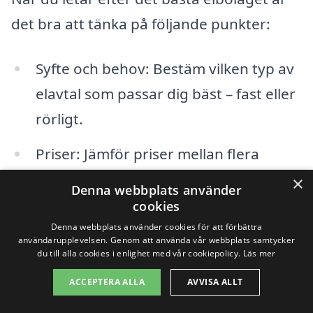
det bra att tänka på följande punkter:
Syfte och behov: Bestäm vilken typ av
elavtal som passar dig bäst – fast eller
rörligt.
Priser: Jämför priser mellan flera
elbolag för att få en känsla för vad
×
Denna webbplats använder
som är rimligt.
cookies
Denna webbplats använder cookies för att förbättra
Kundservice: Läs omdömen och
användarupplevelsen. Genom att använda vår webbplats samtycker
du till alla cookies i enlighet med vår cookiepolicy.
Läs mer
kundrecensioner för att få insikt om
ACCEPTERA ALLA
AVVISA ALLT
hur bolagen hanterar sina kunder.