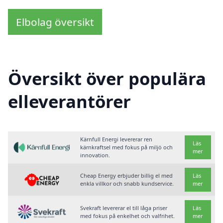
Elbolag översikt
Översikt över populära
elleverantörer
Kärnfull Energi levererar ren
Läs
kärnkraftsel med fokus på miljö och
mer
innovation.
Cheap Energy erbjuder billig el med
Läs
enkla villkor och snabb kundservice.
mer
Svekraft levererar el till låga priser
Läs
med fokus på enkelhet och valfrihet.
mer