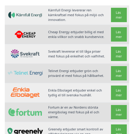
Kärnfull Energi levererar ren
Läs
kärnkraftsel med fokus på miljö och
mer
innovation.
Cheap Energy erbjuder billig el med
Läs
enkla villkor och snabb kundservice.
mer
Svekraft levererar el till låga priser
Läs
med fokus på enkelhet och valfrihet.
mer
Telinet Energi erbjuder grön och
Läs
prisvärd el med fokus på hållbarhet.
mer
Enkla Elbolaget erbjuder enkel och
Läs
tydlig el till svenska hushåll.
mer
Fortum är en av Nordens största
Läs
energibolag med fokus på el och
mer
värme.
Greenely erbjuder smart kontroll av
Läs
elförbrukningen via en app.
mer