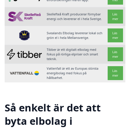
Skellefteå Kraft producerar förnybar
Läs
energi och levererar el i hela Sverige.
mer
Svealands Elbolag levererar lokal och
Läs
grön el i hela Mellansverige.
mer
Tibber är ett digitalt elbolag med
Läs
fokus på rörliga elpriser och smart
mer
teknik.
Vattenfall är ett av Europas största
Läs
energibolag med fokus på
mer
hållbarhet.
Så enkelt är det att
byta elbolag i