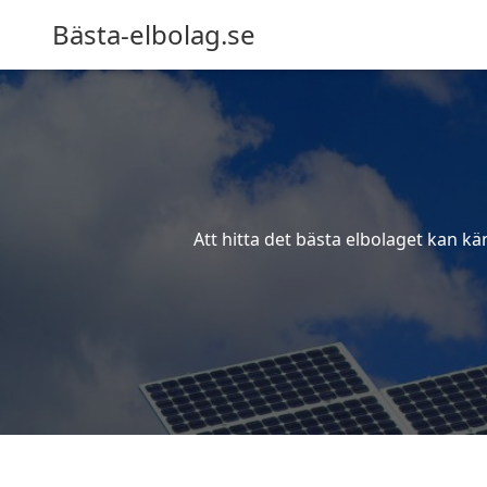
Bästa-elbolag.se
Att hitta det bästa elbolaget kan kä