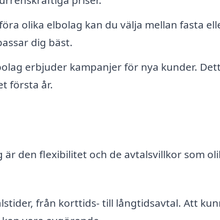
rrenskraftiga priser.
ra olika elbolag kan du välja mellan fasta ell
assar dig bäst.
lag erbjuder kampanjer för nya kunder. Det
t första år.
 är den flexibilitet och de avtalsvillkor som ol
stider, från korttids- till långtidsavtal. Att ku