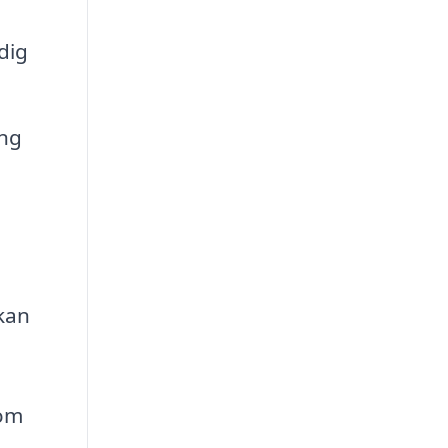
dig
ång
 kan
som