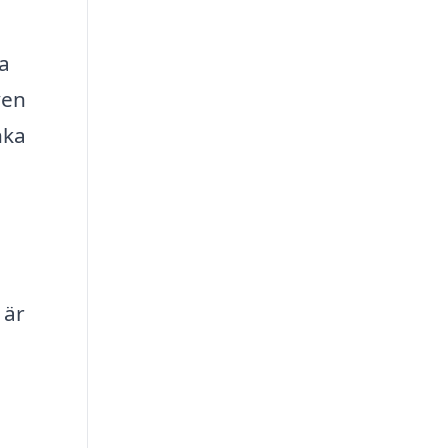
ta
ven
nka
 är