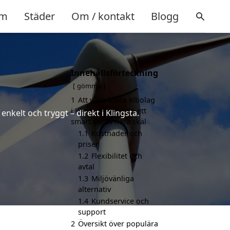
m
Städer
Om / kontakt
Blogg
Innehållsförteckning
gömma
1
Att välja bästa elbolag
i Klingsta kan vara ett
nkelt och tryggt – direkt i Klingsta.
smart val av flera skäl
1.1
Kostnader och
priser
1.2
Flexibilitet och
avtal
1.3
Miljövänliga
alternativ
1.4
Kundservice och
support
2
Översikt över populära