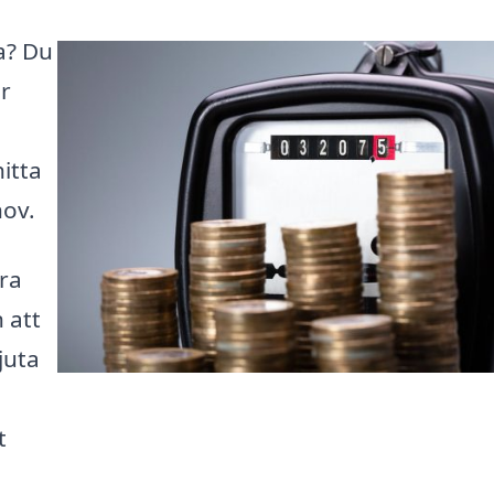
ta? Du
är
itta
hov.
ra
 att
juta
t