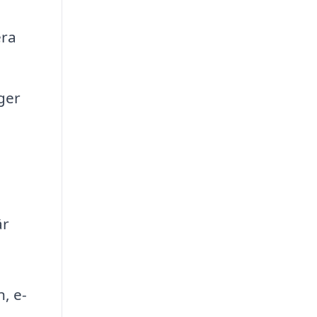
era
ger
är
, e-