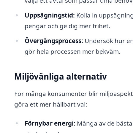
välja ett avtal som passar dina beho
Uppsägningstid:
Kolla in uppsägningst
pengar och ge dig mer frihet.
Övergångsprocess:
Undersök hur enk
gör hela processen mer bekväm.
Miljövänliga alternativ
För många konsumenter blir miljöaspekter 
göra ett mer hållbart val:
Förnybar energi:
Många av de bästa 