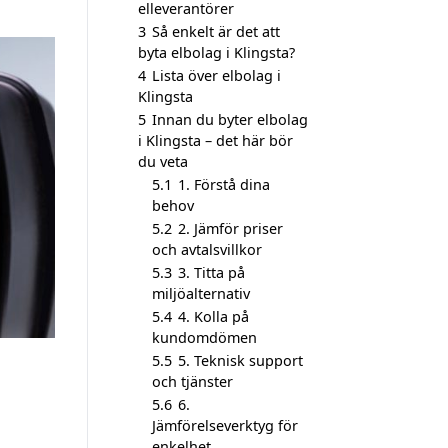
elleverantörer
3
Så enkelt är det att
byta elbolag i Klingsta?
4
Lista över elbolag i
Klingsta
5
Innan du byter elbolag
i Klingsta – det här bör
du veta
5.1
1. Förstå dina
behov
5.2
2. Jämför priser
och avtalsvillkor
5.3
3. Titta på
miljöalternativ
5.4
4. Kolla på
kundomdömen
5.5
5. Teknisk support
och tjänster
5.6
6.
Jämförelseverktyg för
enkelhet