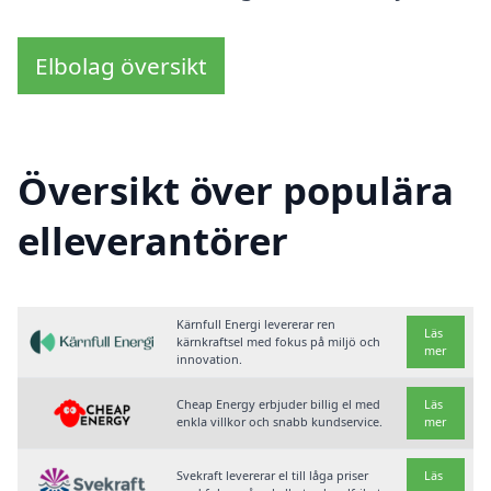
Elbolag översikt
Översikt över populära
elleverantörer
Kärnfull Energi levererar ren
Läs
kärnkraftsel med fokus på miljö och
mer
innovation.
Cheap Energy erbjuder billig el med
Läs
enkla villkor och snabb kundservice.
mer
Svekraft levererar el till låga priser
Läs