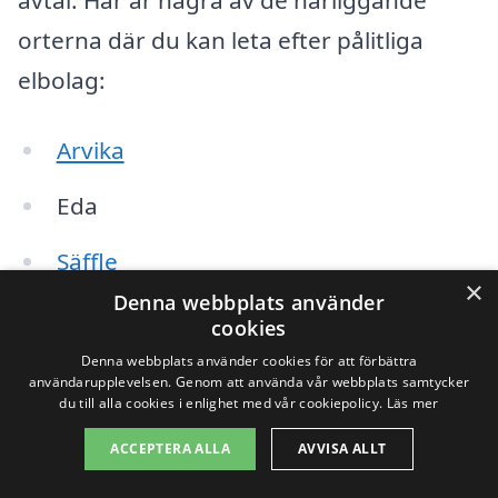
orterna där du kan leta efter pålitliga
elbolag:
Arvika
Eda
Säffle
×
Denna webbplats använder
Borgvik
cookies
Denna webbplats använder cookies för att förbättra
Kil
användarupplevelsen. Genom att använda vår webbplats samtycker
du till alla cookies i enlighet med vår cookiepolicy.
Läs mer
Storfors
ACCEPTERA ALLA
AVVISA ALLT
Grums