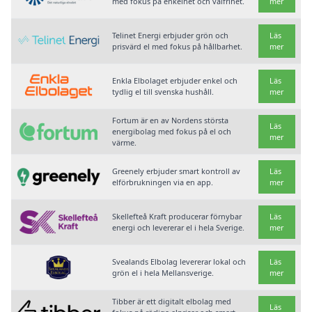
med fokus på enkelhet och valfrihet.
mer
Telinet Energi erbjuder grön och
Läs
prisvärd el med fokus på hållbarhet.
mer
Enkla Elbolaget erbjuder enkel och
Läs
tydlig el till svenska hushåll.
mer
Fortum är en av Nordens största
Läs
energibolag med fokus på el och
mer
värme.
Greenely erbjuder smart kontroll av
Läs
elförbrukningen via en app.
mer
Skellefteå Kraft producerar förnybar
Läs
energi och levererar el i hela Sverige.
mer
Svealands Elbolag levererar lokal och
Läs
grön el i hela Mellansverige.
mer
Tibber är ett digitalt elbolag med
Läs