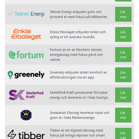
Telinet Energi erbjuder grön och
Läs
prisvärd el med fokus på hållbarhet.
mer
Enkla Elbolaget erbjuder enkel och
Läs
tydlig el till svenska hushåll.
mer
Fortum är en av Nordens största
Läs
energibolag med fokus på el och
mer
värme.
Greenely erbjuder smart kontroll av
Läs
elförbrukningen via en app.
mer
Skellefteå Kraft producerar förnybar
Läs
energi och levererar el i hela Sverige.
mer
Svealands Elbolag levererar lokal och
Läs
grön el i hela Mellansverige.
mer
Tibber är ett digitalt elbolag med
Läs
fokus på rörliga elpriser och smart
mer