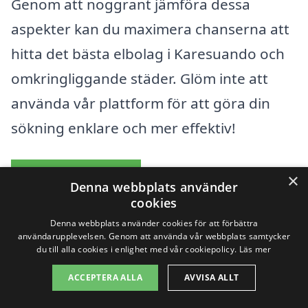
Genom att noggrant jämföra dessa
aspekter kan du maximera chanserna att
hitta det bästa elbolag i Karesuando och
omkringliggande städer. Glöm inte att
använda vår plattform för att göra din
sökning enklare och mer effektiv!
Elbolag översikt
×
Denna webbplats använder
cookies
Innehållsförteckning
Denna webbplats använder cookies för att förbättra
gömma
användarupplevelsen. Genom att använda vår webbplats samtycker
1
Att välja bästa elbolag i Karesuando kan vara ett
du till alla cookies i enlighet med vår cookiepolicy.
Läs mer
smart val av flera skäl
2
Översikt över populära elleverantörer
ACCEPTERA ALLA
AVVISA ALLT
3
Så enkelt är det att byta elbolag i Karesuando?
4
Lista över elbolag i Karesuando