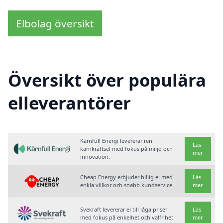
Elbolag översikt
Översikt över populära
elleverantörer
Kärnfull Energi levererar ren
Läs
kärnkraftsel med fokus på miljö och
mer
innovation.
Cheap Energy erbjuder billig el med
Läs
enkla villkor och snabb kundservice.
mer
Svekraft levererar el till låga priser
Läs
med fokus på enkelhet och valfrihet.
mer