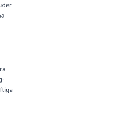
juder
ha
era
g-
ftiga
å