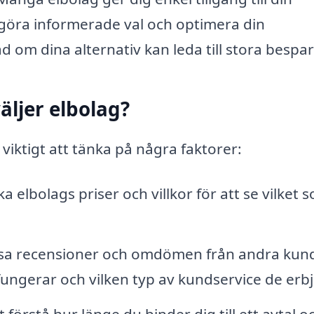
 göra informerade val och optimera din
 om dina alternativ kan leda till stora bespar
äljer elbolag?
viktigt att tänka på några faktorer:
ka elbolags priser och villkor för att se vilket 
äsa recensioner och omdömen från andra kun
 fungerar och vilken typ av kundservice de erb
t förstå hur länge du binder dig till ett avtal 