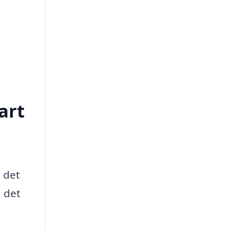
art
t det
a det