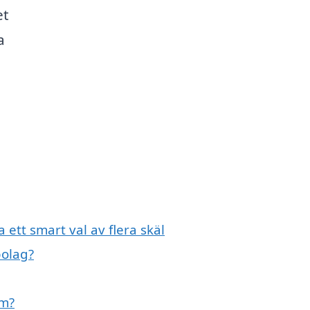
et
a
 ett smart val av flera skäl
bolag?
um?