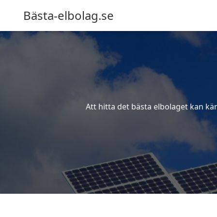
Bästa-elbolag.se
Att hitta det bästa elbolaget kan kä