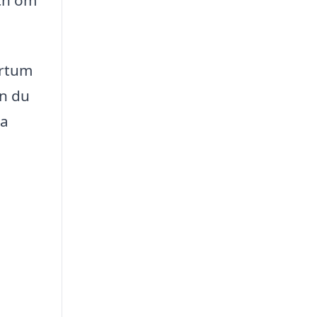
ärtum
an du
ta