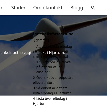
m
Städer
Om / kontakt
Blogg
Innehållsförteckning
gömma
1
Att välja bästa elbolag
i Hjärtum kan vara ett
enkelt och tryggt – direkt i Hjärtum.
smart val av flera skäl
1.1
Vad bör du tänka
på när du väljer
elbolag?
2
Översikt över populära
elleverantörer
3
Så enkelt är det att
byta elbolag i Hjärtum?
4
Lista över elbolag i
Hjärtum