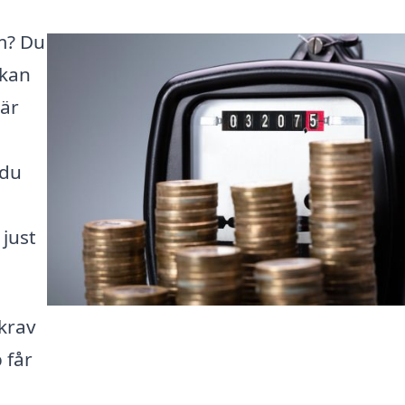
um? Du
 kan
här
 du
just
 krav
 får