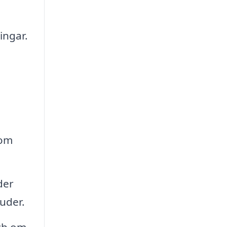
ingar.
som
der
juder.
och om