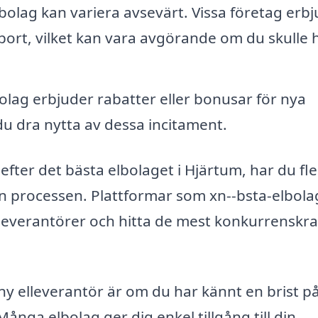
bolag kan variera avsevärt. Vissa företag erb
ort, vilket kan vara avgörande om du skulle 
lag erbjuder rabatter eller bonusar för nya
u dra nytta av dessa incitament.
 efter det bästa elbolaget i Hjärtum, har du fl
 den processen. Plattformar som xn--bsta-elbola
elleverantörer och hitta de mest konkurrenskra
 ny elleverantör är om du har kännt en brist p
nga elbolag ger dig enkel tillgång till din