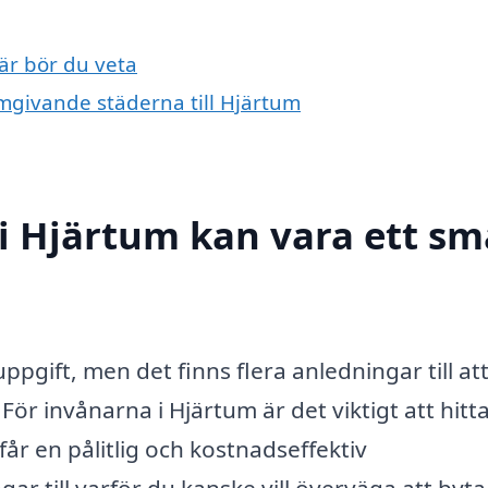
är bör du veta
 omgivande städerna till Hjärtum
 i Hjärtum kan vara ett sm
ppgift, men det finns flera anledningar till at
ör invånarna i Hjärtum är det viktigt att hitt
 får en pålitlig och kostnadseffektiv
ar till varför du kanske vill överväga att byta