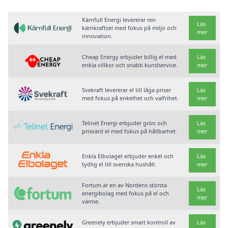
Kärnfull Energi levererar ren
Läs
kärnkraftsel med fokus på miljö och
mer
innovation.
Cheap Energy erbjuder billig el med
Läs
enkla villkor och snabb kundservice.
mer
Svekraft levererar el till låga priser
Läs
med fokus på enkelhet och valfrihet.
mer
Telinet Energi erbjuder grön och
Läs
prisvärd el med fokus på hållbarhet.
mer
Enkla Elbolaget erbjuder enkel och
Läs
tydlig el till svenska hushåll.
mer
Fortum är en av Nordens största
Läs
energibolag med fokus på el och
mer
värme.
Greenely erbjuder smart kontroll av
Läs