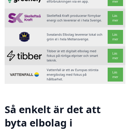
elförbrukningen via en app.
mer
Skellefteå Kraft producerar förnybar
Läs
energi och levererar el i hela Sverige.
mer
Svealands Elbolag levererar lokal och
Läs
grön el i hela Mellansverige.
mer
Tibber är ett digitalt elbolag med
Läs
fokus på rörliga elpriser och smart
mer
teknik.
Vattenfall är ett av Europas största
Läs
energibolag med fokus på
mer
hållbarhet.
Så enkelt är det att
byta elbolag i