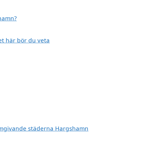
shamn?
t här bör du veta
de omgivande städerna Hargshamn