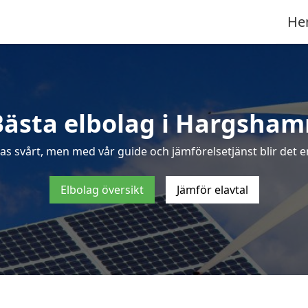
He
Bästa elbolag i Hargsham
nas svårt, men med vår guide och jämförelsetjänst blir det e
Elbolag översikt
Jämför elavtal