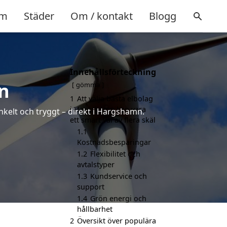
m
Städer
Om / kontakt
Blogg
Innehållsförteckning
n
gömma
1
Att välja bästa elbolag
i Hargshamn kan vara
nkelt och tryggt – direkt i Hargshamn.
ett smart val av flera skäl
1.1
Kostnadsbesparingar
1.2
Flexibilitet och
avtalstyper
1.3
Kundservice och
support
1.4
Grön energi och
hållbarhet
2
Översikt över populära