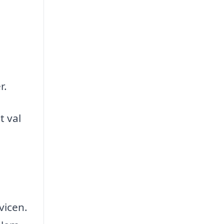
r.
t val
vicen.