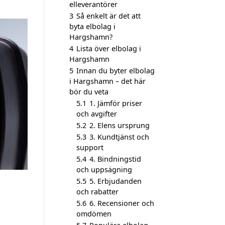
elleverantörer
3
Så enkelt är det att
byta elbolag i
Hargshamn?
4
Lista över elbolag i
Hargshamn
5
Innan du byter elbolag
i Hargshamn – det här
bör du veta
5.1
1. Jämför priser
och avgifter
5.2
2. Elens ursprung
5.3
3. Kundtjänst och
support
5.4
4. Bindningstid
och uppsägning
5.5
5. Erbjudanden
och rabatter
5.6
6. Recensioner och
omdömen