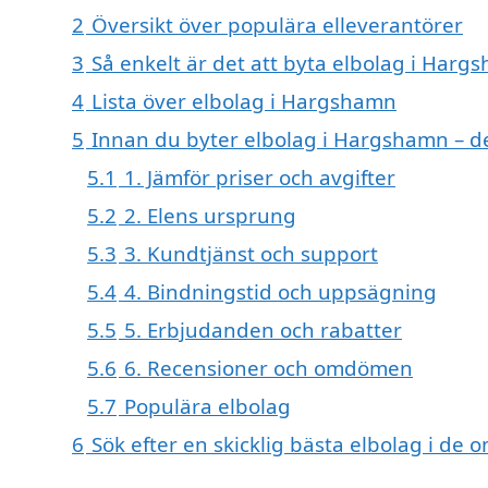
2
Översikt över populära elleverantörer
3
Så enkelt är det att byta elbolag i Harg
4
Lista över elbolag i Hargshamn
5
Innan du byter elbolag i Hargshamn – de
5.1
1. Jämför priser och avgifter
5.2
2. Elens ursprung
5.3
3. Kundtjänst och support
5.4
4. Bindningstid och uppsägning
5.5
5. Erbjudanden och rabatter
5.6
6. Recensioner och omdömen
5.7
Populära elbolag
6
Sök efter en skicklig bästa elbolag i 