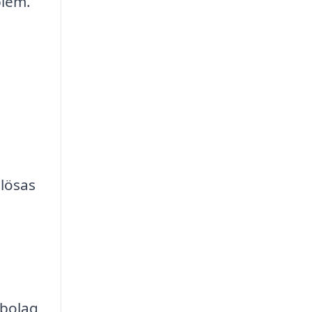
blem.
 lösas
lbolag