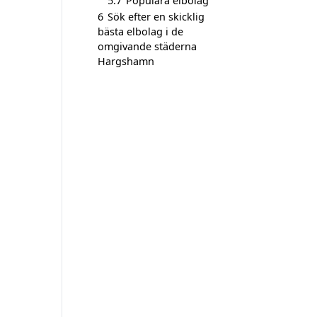
5.7
Populära elbolag
6
Sök efter en skicklig
bästa elbolag i de
omgivande städerna
Hargshamn