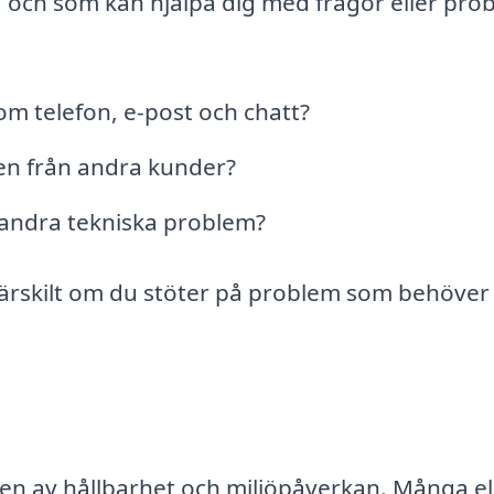
nå och som kan hjälpa dig med frågor eller pro
som telefon, e-post och chatt?
n från andra kunder?
r andra tekniska problem?
särskilt om du stöter på problem som behöver
kten av hållbarhet och miljöpåverkan. Många e