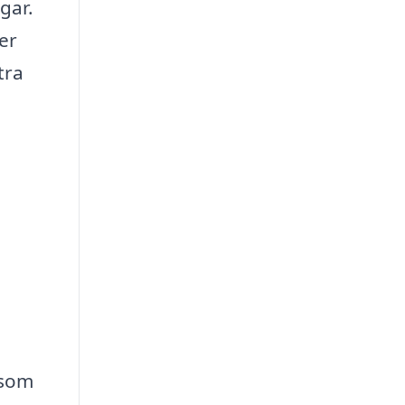
gar.
er
tra
 som