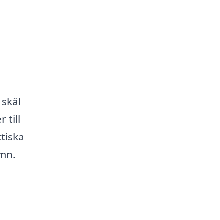
 skäl
 till
ktiska
amn.