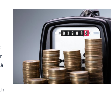
.
r
på
ch