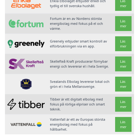
Enkla Elbolaget erbjuder enkel och
Läs
tydlig el till svenska hushåll.
mer
Fortum är en av Nordens största
Läs
energibolag med fokus på el och
mer
värme.
Greenely erbjuder smart kontroll av
Läs
elförbrukningen via en app.
mer
Skellefteå Kraft producerar förnybar
Läs
energi och levererar el i hela Sverige.
mer
Svealands Elbolag levererar lokal och
Läs
grön el i hela Mellansverige.
mer
Tibber är ett digitalt elbolag med
Läs
fokus på rörliga elpriser och smart
mer
teknik.
Vattenfall är ett av Europas största
Läs
energibolag med fokus på
mer
hållbarhet.