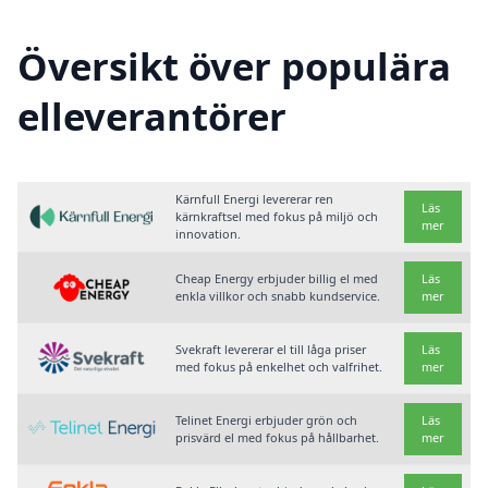
Översikt över populära
elleverantörer
Kärnfull Energi levererar ren
Läs
kärnkraftsel med fokus på miljö och
mer
innovation.
Cheap Energy erbjuder billig el med
Läs
enkla villkor och snabb kundservice.
mer
Svekraft levererar el till låga priser
Läs
med fokus på enkelhet och valfrihet.
mer
Telinet Energi erbjuder grön och
Läs
prisvärd el med fokus på hållbarhet.
mer