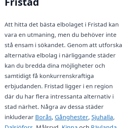
Fristad
Att hitta det bästa elbolaget i Fristad kan
vara en utmaning, men du behöver inte
stå ensam i sökandet. Genom att utforska
alternativa elbolag i närliggande städer
kan du bredda dina möjligheter och
samtidigt få konkurrenskraftiga
erbjudanden. Fristad ligger i en region
där du har flera intressanta alternativ i
stad närhet. Några av dessa städer
inkluderar
Borås
,
Gånghester
,
Sjuhalla
,
Dalsjöfors
, Målsryd,
Kinna
och
Rävlanda
.