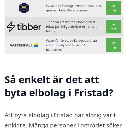
Svealands Elbolag levererar lokal och
Läs
grön el i hela Mellansverige.
mer
Tibber är ett digitalt elbolag med
Läs
fokus på rörliga elpriser och smart
mer
teknik.
Vattenfall är ett av Europas största
Läs
energibolag med fokus på
mer
hållbarhet.
Så enkelt är det att
byta elbolag i Fristad?
Att byta elbolag i Fristad har aldrig varit
enklare. Många personer i området söker