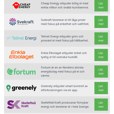
Cheap Energy erbjuder billig el med
Läs
enkla villkor och snabb kundservice.
mer
Svekraft levererar el till låga priser
Läs
med fokus på enkelhet och valfrihet.
mer
Telinet Energi erbjuder grön och
Läs
prisvärd el med fokus på hållbarhet.
mer
Enkla Elbolaget erbjuder enkel och
Läs
tydlig el till svenska hushåll.
mer
Fortum är en av Nordens största
Läs
energibolag med fokus på el och
mer
värme.
Greenely erbjuder smart kontroll av
Läs
elförbrukningen via en app.
mer
Skellefteå Kraft producerar förnybar
Läs
energi och levererar el i hela Sverige.
mer