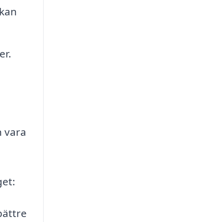
 kan
er.
n vara
get:
 bättre