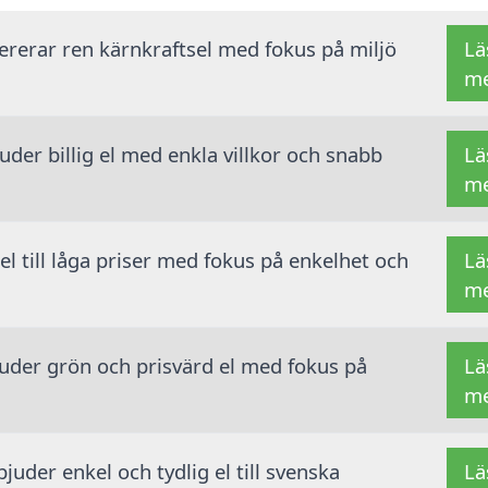
vererar ren kärnkraftsel med fokus på miljö
Lä
m
der billig el med enkla villkor och snabb
Lä
m
 el till låga priser med fokus på enkelhet och
Lä
m
juder grön och prisvärd el med fokus på
Lä
m
juder enkel och tydlig el till svenska
Lä