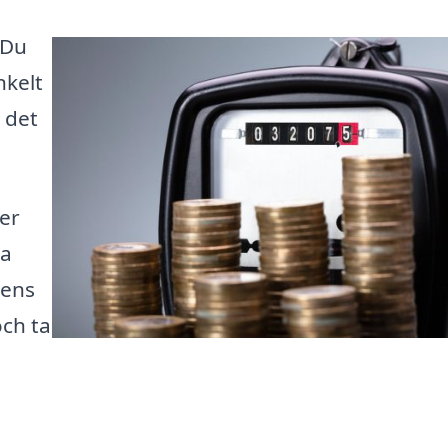
 Du
nkelt
 det
ler
ra
dens
och ta