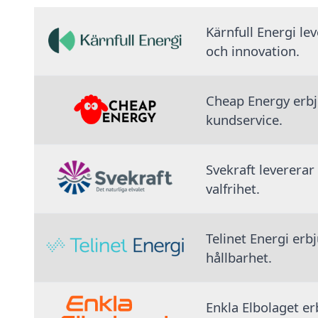
Kärnfull Energi le
och innovation.
Cheap Energy erbju
kundservice.
Svekraft levererar
valfrihet.
Telinet Energi erb
hållbarhet.
Enkla Elbolaget erb