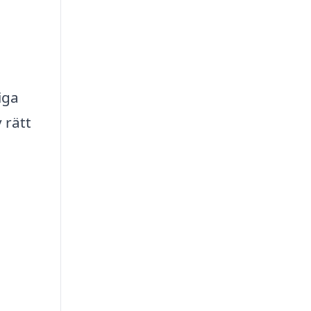
iga
 rätt