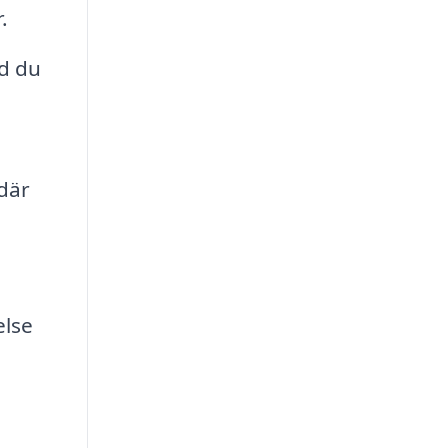
.
ad du
där
else