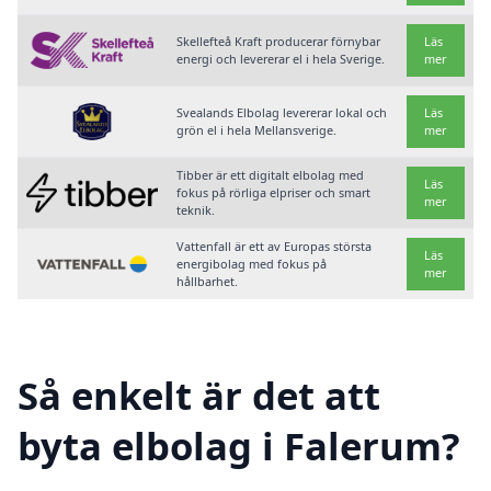
Skellefteå Kraft producerar förnybar
Läs
energi och levererar el i hela Sverige.
mer
Svealands Elbolag levererar lokal och
Läs
grön el i hela Mellansverige.
mer
Tibber är ett digitalt elbolag med
Läs
fokus på rörliga elpriser och smart
mer
teknik.
Vattenfall är ett av Europas största
Läs
energibolag med fokus på
mer
hållbarhet.
Så enkelt är det att
byta elbolag i Falerum?