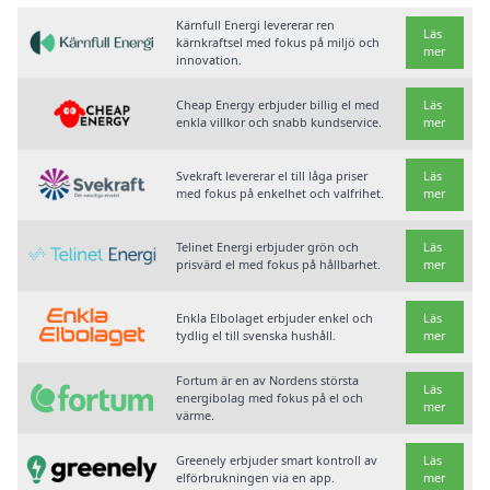
Kärnfull Energi levererar ren
Läs
kärnkraftsel med fokus på miljö och
mer
innovation.
Cheap Energy erbjuder billig el med
Läs
enkla villkor och snabb kundservice.
mer
Svekraft levererar el till låga priser
Läs
med fokus på enkelhet och valfrihet.
mer
Telinet Energi erbjuder grön och
Läs
prisvärd el med fokus på hållbarhet.
mer
Enkla Elbolaget erbjuder enkel och
Läs
tydlig el till svenska hushåll.
mer
Fortum är en av Nordens största
Läs
energibolag med fokus på el och
mer
värme.
Greenely erbjuder smart kontroll av
Läs
elförbrukningen via en app.
mer