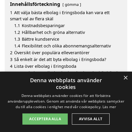
Innehållsförteckning
gömma
1
Att välja bästa elbolag i Eringsboda kan vara ett
smart val av flera skäl
1.1
Kostnadsbesparingar
1.2
Hållbarhet och gröna alternativ
1.3
Bättre kundservice
1.4
Flexibilitet och olika abonnemangsalternativ
2
Översikt över populära elleverantörer
3
Så enkelt är det att byta elbolag i Eringsboda?
4
Lista över elbolag i Eringsboda
5
Innan du byter elbolag i Eringsboda – det här bör du
×
veta
Denna webbplats använder
6
Sök efter en skicklig bästa elbolag i de omgivande
cookies
städerna Eringsboda
Denna webbplats använder cookies för att förbättra
användarupplevelsen. Genom att använda vår webbplats samtycker
du till alla cookies i enlighet med vår cookiepolicy.
Läs mer
ACCEPTERA ALLA
AVVISA ALLT
Copyright 2026 - Pilanto Aps
Hem
Om / kontakt
Blogg
Webbplatskarta
Villkor