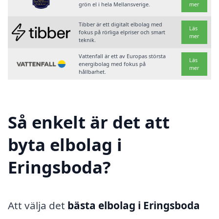
grön el i hela Mellansverige.
mer
Tibber är ett digitalt elbolag med
Läs
fokus på rörliga elpriser och smart
mer
teknik.
Vattenfall är ett av Europas största
Läs
energibolag med fokus på
mer
hållbarhet.
Så enkelt är det att
byta elbolag i
Eringsboda?
Att välja det
bästa elbolag i Eringsboda