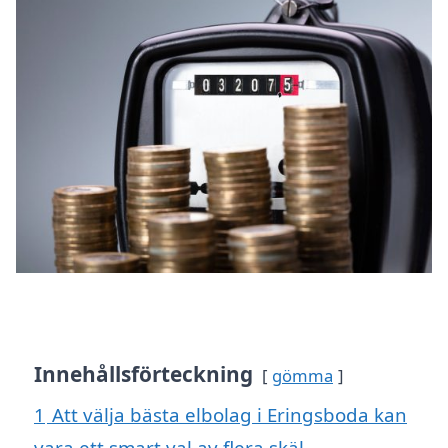
Innehållsförteckning
gömma
1
Att välja bästa elbolag i Eringsboda kan
vara ett smart val av flera skäl