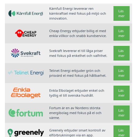
Kärnfull Energi levererar ren
Läs
kärnkraftsel med fokus på miljö och
mer
innovation.
Cheap Energy erbjuder billig el med
Läs
enkla villkor och snabb kundservice.
mer
Svekraft levererar el till låga priser
Läs
med fokus på enkelhet och valfrihet.
mer
Telinet Energi erbjuder grön och
Läs
prisvärd el med fokus på hållbarhet.
mer
Enkla Elbolaget erbjuder enkel och
Läs
tydlig el till svenska hushåll.
mer
Fortum är en av Nordens största
Läs
energibolag med fokus på el och
mer
värme.
Greenely erbjuder smart kontroll av
Läs
elförbrukningen via en app.
mer