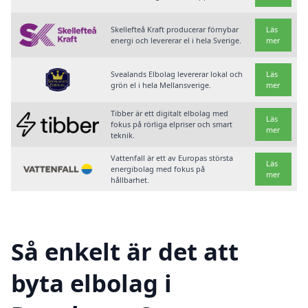
Skellefteå Kraft producerar förnybar
Läs
energi och levererar el i hela Sverige.
mer
Svealands Elbolag levererar lokal och
Läs
grön el i hela Mellansverige.
mer
Tibber är ett digitalt elbolag med
Läs
fokus på rörliga elpriser och smart
mer
teknik.
Vattenfall är ett av Europas största
Läs
energibolag med fokus på
mer
hållbarhet.
Så enkelt är det att
byta elbolag i