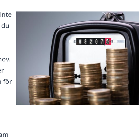
inte
 du
hov.
er
n för
ram