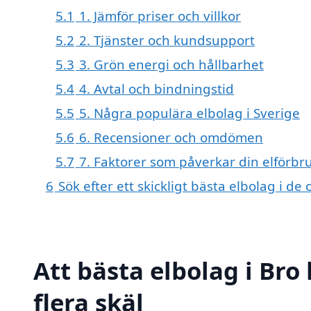
5.1
1. Jämför priser och villkor
5.2
2. Tjänster och kundsupport
5.3
3. Grön energi och hållbarhet
5.4
4. Avtal och bindningstid
5.5
5. Några populära elbolag i Sverige
5.6
6. Recensioner och omdömen
5.7
7. Faktorer som påverkar din elförbr
6
Sök efter ett skickligt bästa elbolag i 
Att bästa elbolag i Bro
flera skäl