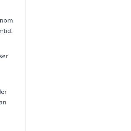
enom
mtid.
ser
ler
kan