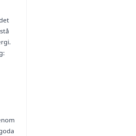
 det
rstå
rgi.
g:
Genom
 goda