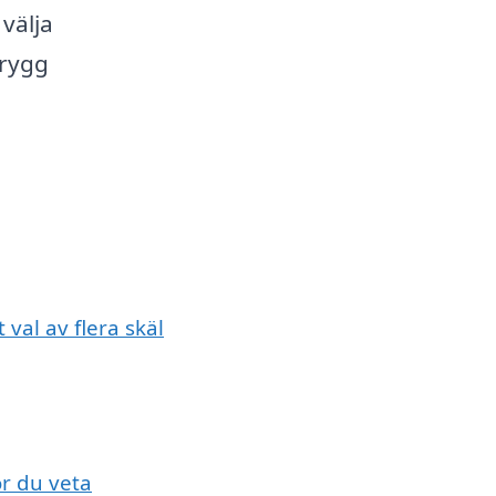
välja
trygg
 val av flera skäl
ör du veta