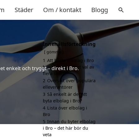
m
Städer
Om / kontakt
Blogg
Innehållsförteckning
gömma
1
Att bästa elbolag i Bro
kan vara ett smart val av
t enkelt och tryggt – direkt i Bro.
flera skäl
2
Översikt över populära
elleverantörer
3
Så enkelt är det att
byta elbolag i Bro?
4
Lista över elbolag i
Bro
5
Innan du byter elbolag
i Bro – det här bör du
veta