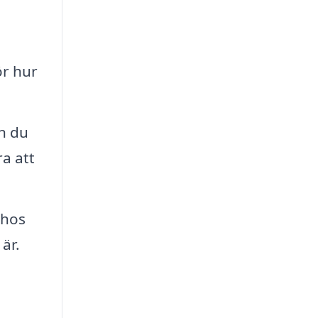
ör hur
n du
ra att
 hos
är.