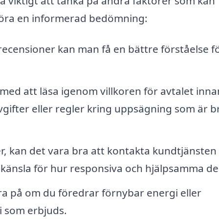
å viktigt att tänka på andra faktorer som kan
t göra en informerad bedömning:
ecensioner kan man få en bättre förståelse f
ed att läsa igenom villkoren för avtalet inna
vgifter eller regler kring uppsägning som är b
, kan det vara bra att kontakta kundtjänsten
 känsla för hur responsiva och hjälpsamma de 
 på om du föredrar förnybar energi eller
i som erbjuds.