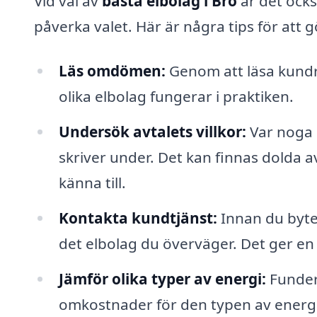
Vid val av
bästa elbolag i Bro
är det ocks
påverka valet. Här är några tips för at
Läs omdömen:
Genom att läsa kundr
olika elbolag fungerar i praktiken.
Undersök avtalets villkor:
Var noga m
skriver under. Det kan finnas dolda a
känna till.
Kontakta kundtjänst:
Innan du byter
det elbolag du överväger. Det ger en
Jämför olika typer av energi:
Fundera
omkostnader för den typen av energ