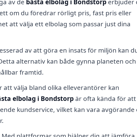
a av de
bästa elbolag i Bondstorp
erbjuder 
om du föredrar rörligt pris, fast pris eller
het att välja ett elbolag som passar just dina
sserad av att göra en insats för miljön kan d
. Detta alternativ kan både gynna planeten och
hållbar framtid.
 att välja bland olika elleverantörer kan
sta elbolag i Bondstorp
är ofta kända för att
ående kundservice, vilket kan vara avgörande
r.
Med plattformar som hjälper dig att jämföra