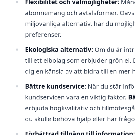
Flexibilitet och valmöjligheter:
Mång
abonnemang och avtalsformer. Oavsett 
miljövänliga alternativ, har du möjlig
preferenser.
Ekologiska alternativ:
Om du är intre
till ett elbolag som erbjuder grön el
dig en känsla av att bidra till en mer 
Bättre kundservice:
När du står inför
kundservicen vara en viktig faktor.
Bä
erbjuda högkvalitativ och tillmötesg
du skulle behöva hjälp eller har frågo
Förbättrad tillgång till information: