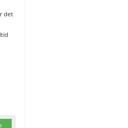
r det
tid
s