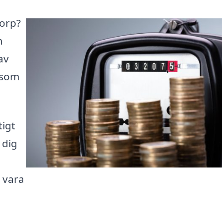
torp?
m
av
 som
tigt
 dig
n vara