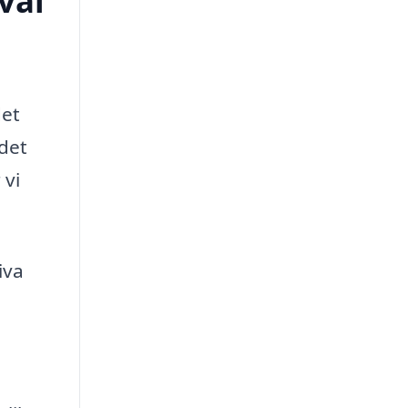
val
det
 det
 vi
iva