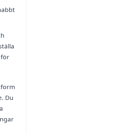
snabbt
ch
tälla
 för
tform
e. Du
a
engar