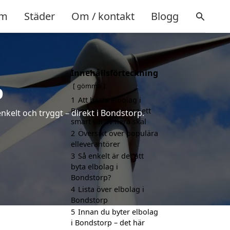
m
Städer
Om / kontakt
Blogg
Innehållsförteckning
p
gömma
1
Att bästa elbolag i
Bondstorp kan vara ett
nkelt och tryggt – direkt i Bondstorp.
smart val av flera skäl
2
Översikt över populära
elleverantörer
3
Så enkelt är det att
byta elbolag i
Bondstorp?
4
Lista över elbolag i
Bondstorp
5
Innan du byter elbolag
i Bondstorp – det här