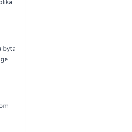
olika
u byta
 ge
 om