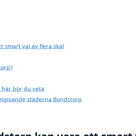
t smart val av flera skäl
torp?
t här bör du veta
e omgivande städerna Bondstorp