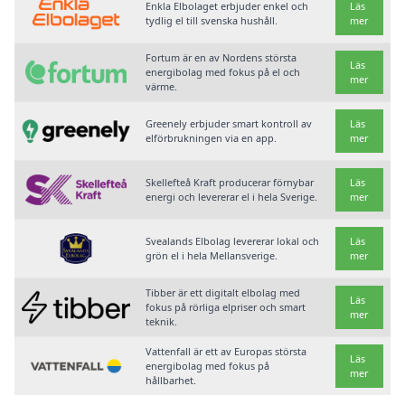
Enkla Elbolaget erbjuder enkel och
Läs
tydlig el till svenska hushåll.
mer
Fortum är en av Nordens största
Läs
energibolag med fokus på el och
mer
värme.
Greenely erbjuder smart kontroll av
Läs
elförbrukningen via en app.
mer
Skellefteå Kraft producerar förnybar
Läs
energi och levererar el i hela Sverige.
mer
Svealands Elbolag levererar lokal och
Läs
grön el i hela Mellansverige.
mer
Tibber är ett digitalt elbolag med
Läs
fokus på rörliga elpriser och smart
mer
teknik.
Vattenfall är ett av Europas största
Läs
energibolag med fokus på
mer
hållbarhet.