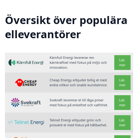
Översikt över populära
elleverantörer
Kärnfull Energi levererar ren
Läs
kärnkraftsel med fokus på miljö och
mer
innovation.
Cheap Energy erbjuder billig el med
Läs
enkla villkor och snabb kundservice.
mer
Svekraft levererar el till låga priser
Läs
med fokus på enkelhet och valfrihet.
mer
Telinet Energi erbjuder grön och
Läs
prisvärd el med fokus på hållbarhet.
mer