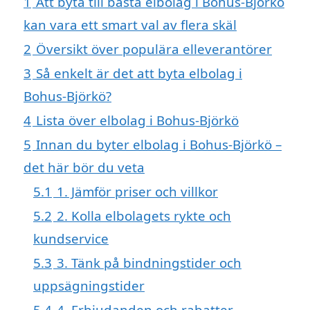
1
Att byta till bästa elbolag i Bohus-Björkö
kan vara ett smart val av flera skäl
2
Översikt över populära elleverantörer
3
Så enkelt är det att byta elbolag i
Bohus-Björkö?
4
Lista över elbolag i Bohus-Björkö
5
Innan du byter elbolag i Bohus-Björkö –
det här bör du veta
5.1
1. Jämför priser och villkor
5.2
2. Kolla elbolagets rykte och
kundservice
5.3
3. Tänk på bindningstider och
uppsägningstider
5.4
4. Erbjudanden och rabatter