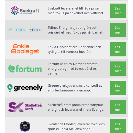
Svekraft levererar el till låga priser
Läs
med fokus på enkelhet och valfrihet.
mer
Telinet Energi erbjuder grön och
Läs
prisvärd el med fokus på hållbarhet.
mer
Enkla Elbolaget erbjuder enkel och
Läs
tydlig el till svenska hushåll.
mer
Fortum är en av Nordens största
Läs
energibolag med fokus på el och
mer
värme.
Greenely erbjuder smart kontroll av
Läs
elförbrukningen via en app.
mer
Skellefteå Kraft producerar förnybar
Läs
energi och levererar el i hela Sverige.
mer
Svealands Elbolag levererar lokal och
Läs
grön el i hela Mellansverige.
mer