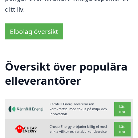
ditt liv.
Elbolag översikt
Översikt över populära
elleverantörer
Kärnfull Energi levererar ren
Läs
kärnkraftsel med fokus på miljö och
mer
innovation.
Cheap Energy erbjuder billig el med
Läs
enkla villkor och snabb kundservice.
mer