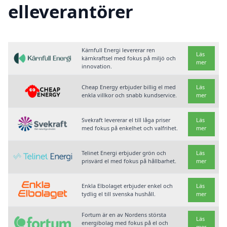
elleverantörer
Kärnfull Energi levererar ren
Läs
kärnkraftsel med fokus på miljö och
mer
innovation.
Cheap Energy erbjuder billig el med
Läs
enkla villkor och snabb kundservice.
mer
Svekraft levererar el till låga priser
Läs
med fokus på enkelhet och valfrihet.
mer
Telinet Energi erbjuder grön och
Läs
prisvärd el med fokus på hållbarhet.
mer
Enkla Elbolaget erbjuder enkel och
Läs
tydlig el till svenska hushåll.
mer
Fortum är en av Nordens största
Läs
energibolag med fokus på el och
mer