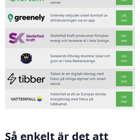
värme.
Greenely erbjuder smart kontroll av
Läs
elförbrukningen via en app.
mer
Skellefteå Kraft producerar förnybar
Läs
energi och levererar el i hela Sverige.
mer
Svealands Elbolag levererar lokal och
Läs
grön el i hela Mellansverige.
mer
Tibber är ett digitalt elbolag med
Läs
fokus på rörliga elpriser och smart
mer
teknik.
Vattenfall är ett av Europas största
Läs
energibolag med fokus på
mer
hållbarhet.
Så enkelt är det att