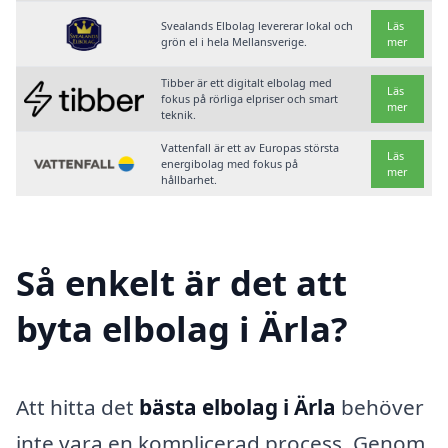
Svealands Elbolag levererar lokal och
Läs
grön el i hela Mellansverige.
mer
Tibber är ett digitalt elbolag med
Läs
fokus på rörliga elpriser och smart
mer
teknik.
Vattenfall är ett av Europas största
Läs
energibolag med fokus på
mer
hållbarhet.
Så enkelt är det att
byta elbolag i Ärla?
Att hitta det
bästa elbolag i Ärla
behöver
inte vara en komplicerad process. Genom