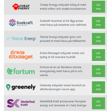
Cheap Energy erbjuder billig el med
Läs
enkla villkor och snabb kundservice.
mer
Svekraft levererar el till låga priser
Läs
med fokus på enkelhet och valfrihet.
mer
Telinet Energi erbjuder grön och
Läs
prisvärd el med fokus på hållbarhet.
mer
Enkla Elbolaget erbjuder enkel och
Läs
tydlig el till svenska hushåll.
mer
Fortum är en av Nordens största
Läs
energibolag med fokus på el och
mer
värme.
Greenely erbjuder smart kontroll av
Läs
elförbrukningen via en app.
mer
Skellefteå Kraft producerar förnybar
Läs
energi och levererar el i hela Sverige.
mer