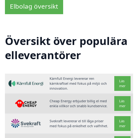
Elbolag översikt
Översikt över populära
elleverantörer
Kärnfull Energi levererar ren
Läs
kärnkraftsel med fokus på miljö och
mer
innovation.
Cheap Energy erbjuder billig el med
Läs
enkla villkor och snabb kundservice.
mer
Svekraft levererar el till låga priser
Läs
med fokus på enkelhet och valfrihet.
mer