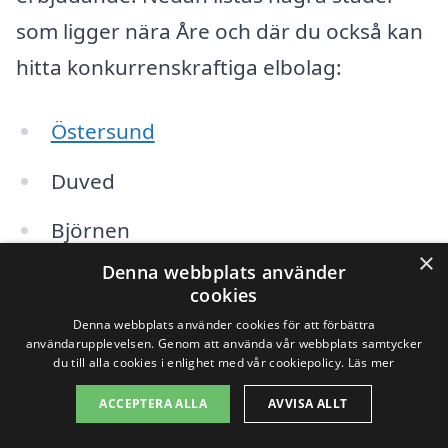
som ligger nära Åre och där du också kan
hitta konkurrenskraftiga elbolag:
Östersund
Duved
Björnen
×
Denna webbplats använder
Sundsvall
cookies
Denna webbplats använder cookies för att förbättra
Krokom
användarupplevelsen. Genom att använda vår webbplats samtycker
du till alla cookies i enlighet med vår cookiepolicy.
Läs mer
Båstad
ACCEPTERA ALLA
AVVISA ALLT
Ljungdalen