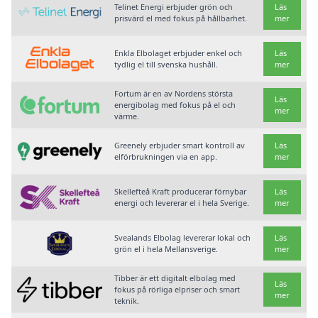
Telinet Energi erbjuder grön och
Läs
prisvärd el med fokus på hållbarhet.
mer
Enkla Elbolaget erbjuder enkel och
Läs
tydlig el till svenska hushåll.
mer
Fortum är en av Nordens största
Läs
energibolag med fokus på el och
mer
värme.
Greenely erbjuder smart kontroll av
Läs
elförbrukningen via en app.
mer
Skellefteå Kraft producerar förnybar
Läs
energi och levererar el i hela Sverige.
mer
Svealands Elbolag levererar lokal och
Läs
grön el i hela Mellansverige.
mer
Tibber är ett digitalt elbolag med
Läs
fokus på rörliga elpriser och smart
mer
teknik.